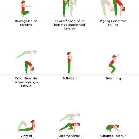
Bevægelse på
Kriya stående på ét
Tågang i en strakt
tæerne
ben med knæet ved
stilling
brystet
Kriya: Stående
Solhilsen
Stolstilling
Foroverbøjning –
Planke
Vinyasa
Alternerende
Girlande-positur