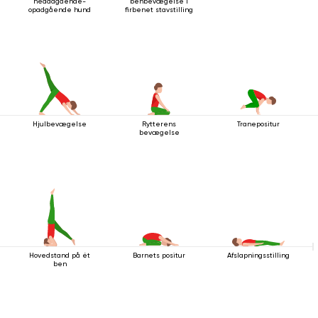
nedadgående-
benbevægelse i
opadgående hund
firbenet stavstilling
Hjulbevægelse
Rytterens
Tranepositur
bevægelse
Hovedstand på ét
Barnets positur
Afslapningsstilling
ben