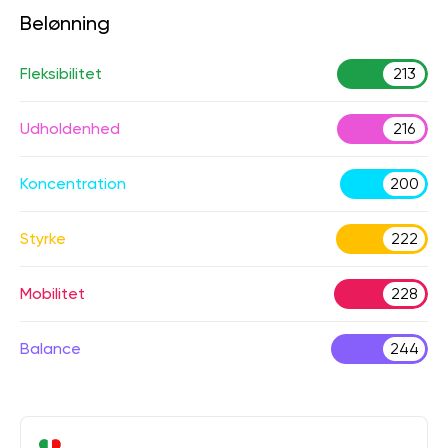
Belønning
Fleksibilitet
213
Udholdenhed
216
Koncentration
200
Styrke
222
Mobilitet
228
Balance
244