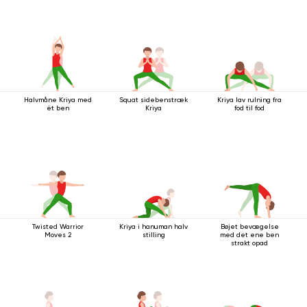
Halvmåne Kriya med
Squat sidebenstræk
Kriya lav rulning fra
ét ben
Kriya
fod til fod
Twisted Warrior
Kriya i hanuman halv
Bøjet bevægelse
Moves 2
stilling
med det ene ben
strakt opad