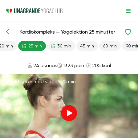
Kardiokompleks — Yogalektion 25 minutter
Færdiglavede lektioner
Konditionstræning
20 min
25 min
30 min
45 min
60 min
90 mi
24 asanas
1323 point
205 kcal
Praktiserer med video ·
25 min