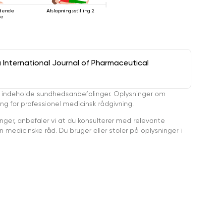
ridende
Afslapningsstilling 2
se
a International Journal of Pharmaceutical
 indeholde sundhedsanbefalinger. Oplysninger om
ing for professionel medicinsk rådgivning.
ger, anbefaler vi at du konsulterer med relevante
medicinske råd. Du bruger eller stoler på oplysninger i