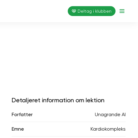
Deltag i klubben
Detaljeret information om lektion
Forfatter
Unagrande AI
Emne
Kardiokompleks