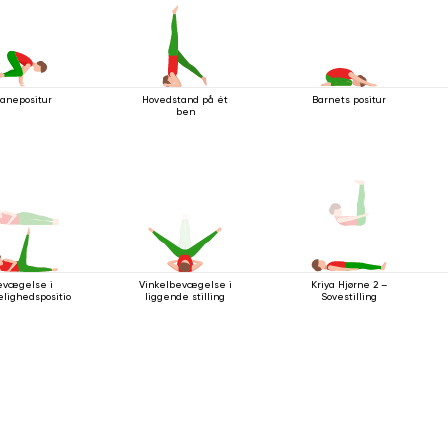
Hovedstand på ét
Barnets positur
ranepositur
ben
evægelse i
Vinkelbevægelse i
Kriya Hjørne 2 –
lighedsposition
liggende stilling
Sovestilling