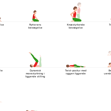
lse
Rytterens
Knæstyrkende
T
bevægelse
bevægelse
lle
Dynamisk
Twist-positur med
B
mavestyrkning i
ryggen liggende
uende
liggende stilling