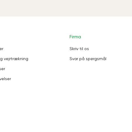
Firma
er
Skriv til os
g vejrtrækning
Svar på spørgsmål
ser
velser