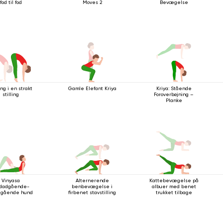
fod til fod
Moves 2
Bevægelse
ng i en strakt
Gamle Elefant Kriya
Kriya: Stående
stilling
Foroverbøjning –
Planke
Vinyasa
Alternerende
Kattebevægelse på
dadgående-
benbevægelse i
albuer med benet
dgående hund
firbenet stavstilling
trukket tilbage