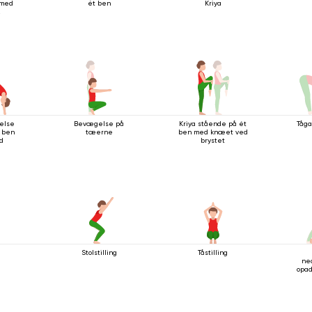
 med
ét ben
Kriya
else
Bevægelse på
Kriya stående på ét
Tåga
 ben
tæerne
ben med knæet ved
ad
brystet
n
Stolstilling
Tåstilling
ne
opa