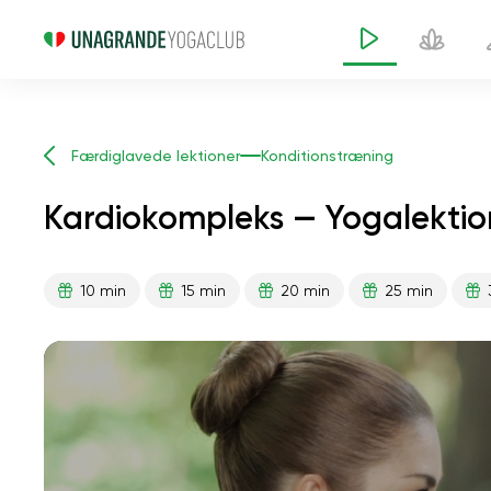
Færdiglavede lektioner
Konditionstræning
Kardiokompleks — Yogalektio
10 min
15 min
20 min
25 min