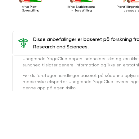
Plovstillingsv
Kriya Plow –
Kriya Skulderstand
bevægel
Sovestilling
– Sovestilling
Disse anbefalinger er baseret på forskning fr
Research and Sciences.
Unagrande YogaClub appen indeholder ikke og kan ikke
sundhed tilsigter generel information og ikke en erstatn
Før du foretager handlinger baseret på sådanne oplysnin
medicinske eksperter. Unagrande YogaClub leverer ingen 
denne app på egen risiko.