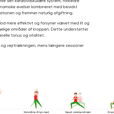
tyrke det kardiovaskulære system, forbedre
ynamiske øvelser kombineret med bevidst
ationen og fremmer naturlig afgiftning.
d mere effektivt og forsyner vævet med ilt og
ængelige områder af kroppen. Dette understøtter
relle tonus og vitalitet.
et og vejrtrækningen, mens længere sessioner
Halvmåne Kriya med
Squat sidebenstræk
Kriya