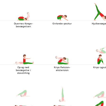
Duernes Konge-
Girlande-positur
Hjulbevæge
bevægelsen
Op og ned
Kriya fleksion-
Kriya rygru
bevægelse i
ekstension
stavstilling