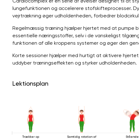
Cardiocomplex er en serie af øvelser designet til at s
lungefunktionen og accelerere stofskifteprocesser. D
vejrtrækning øger udholdenheden, forbedrer blodcirkul
Regelmæssig træning hjælper hjertet med at pumpe blo
essentielle næringsstoffer, selv i de vanskeligst tilg
funktionen af ​​alle kroppens systemer og øger den gene
Korte sessioner hjælper med hurtigt at aktivere hjert
uddyber træningseffekten og styrker udholdenheden.
Lektionsplan
Trækker op
Samtidig rotation af
Stående