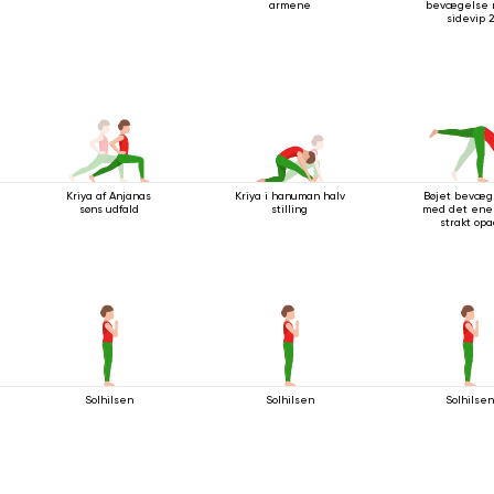
armene
bevægelse
sidevip 2
Kriya af Anjanas
Kriya i hanuman halv
Bøjet bevæg
søns udfald
stilling
med det ene
strakt op
Solhilsen
Solhilsen
Solhilse