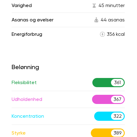
Varighed
45 minutter
Asanas og øvelser
44 asanas
Energiforbrug
356 kcal
Belønning
Fleksibilitet
361
Udholdenhed
367
Koncentration
322
Styrke
389