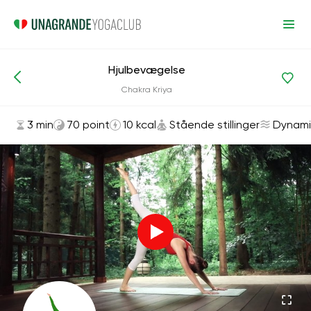
Hjulbevægelse
Asanas og øvelser
Stående stillinger
Chakra Kriya
3 min
70 point
10 kcal
Stående stillinger
Dynami