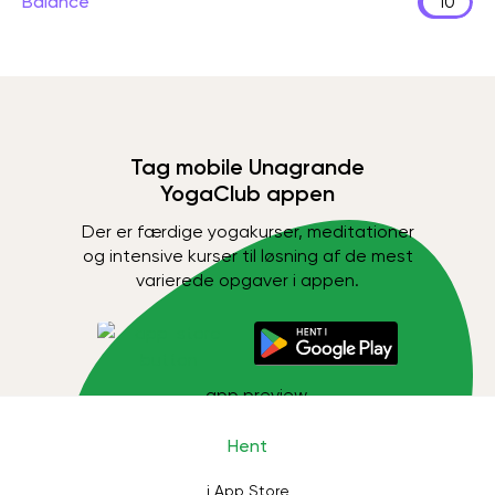
Balance
10
Tag mobile Unagrande
YogaClub appen
Der er færdige yogakurser, meditationer
og intensive kurser til løsning af de mest
varierede opgaver i appen.
Hent
i App Store