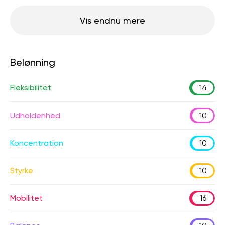
Vis endnu mere
Belønning
Fleksibilitet
14
Udholdenhed
10
Koncentration
10
Styrke
10
Mobilitet
16