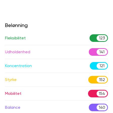
Belønning
Fleksibilitet
123
Udholdenhed
141
Koncentration
121
Styrke
152
Mobilitet
154
Balance
140