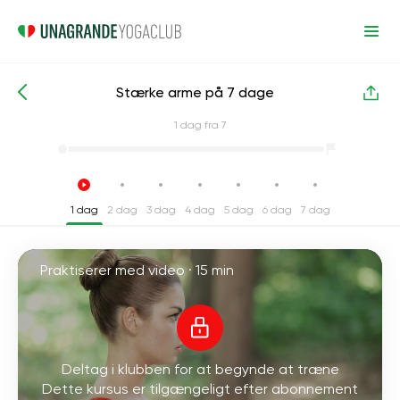
Stærke arme på 7 dage
Intensive yogakurser
Hænder
1
dag fra 7
1 dag
2 dag
3 dag
4 dag
5 dag
6 dag
7 dag
Praktiserer med video ·
15 min
Deltag i klubben for at begynde at træne
Dette kursus er tilgængeligt efter abonnement