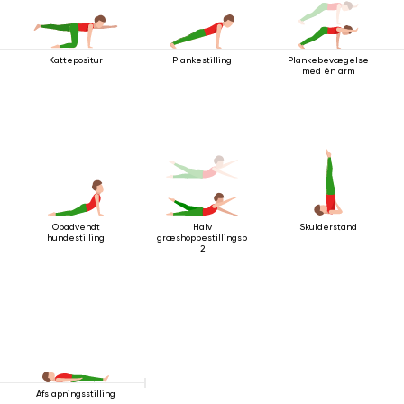
Kattepositur
Plankestilling
Plankebevægelse
med én arm
Opadvendt
Halv
Skulderstand
hundestilling
græshoppestillingsbevægelse
2
Afslapningsstilling