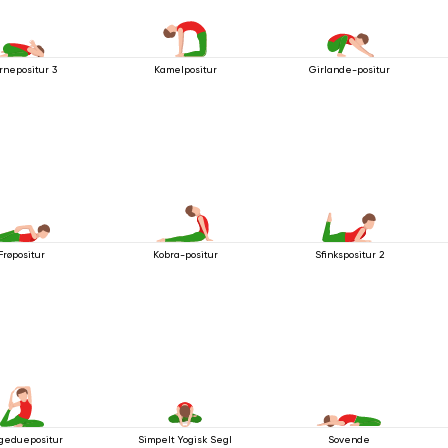
rnepositur 3
Kamelpositur
Girlande-positur
Frøpositur
Kobra-positur
Sfinkspositur 2
geduepositur
Simpelt Yogisk Segl
Sovende