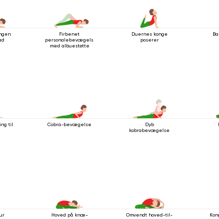
ingen
Firbenet
Duernes konge
Ba
ad
personalebevægelse
poserer
med albuestøtte
ng til
Cobra-bevægelse
Dyb
kobrabevægelse
ur
Hoved på knæ-
Omvendt hoved-til-
Kon