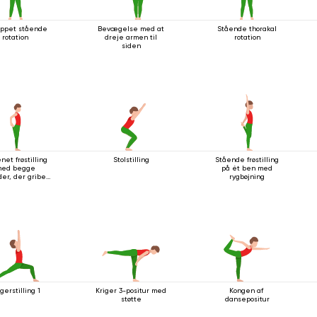
appet stående
Bevægelse med at
Stående thorakal
rotation
dreje armen til
rotation
siden
net frøstilling
Stolstilling
Stående frøstilling
ed begge
på ét ben med
er, der griber
rygbøjning
fat i foden
gerstilling 1
Kriger 3-positur med
Kongen af ​​
støtte
dansepositur