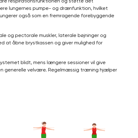
edre respirationsfunktionen og støtte det
ere lungernes pumpe- og drænfunktion, hvilket
te fungerer også som en fremragende forebyggende
le og pectorale muskler, laterale bøjninger og
med at åbne brystkassen og giver mulighed for
ystemet blidt, mens længere sessioner vil give
n generelle velvære. Regelmæssig træning hjælper