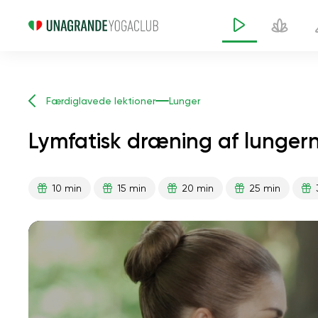
Færdiglavede lektioner
Lunger
Lymfatisk dræning af lungern
10 min
15 min
20 min
25 min