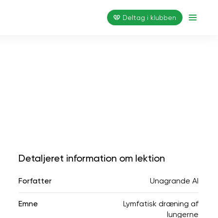
Deltag i klubben
Detaljeret information om lektion
Forfatter
Unagrande AI
Emne
Lymfatisk dræning af
lungerne