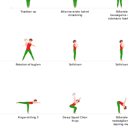
Trækker op
Alternerende lodret
Stående
strækning
bevægelse
sidelæns hæl
Rotation af kuglen
Solhilsen
Solhilse
Krigerstilling 3
Deep Squat Chair
Stående
Kriya
nedadgåe
bøjning m
håndledssp