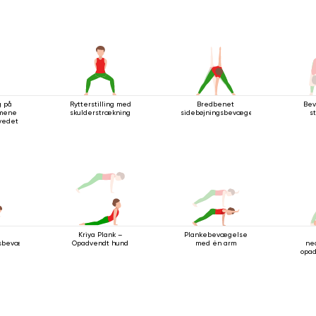
g på
Rytterstilling med
Bredbenet
Bev
mene
skulderstrækning
sidebøjningsbevægelse
s
ovedet
Plankebevægelse
Kriya Plank –
sbevægelse
med én arm
ne
Opadvendt hund
opa