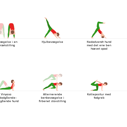
ægelse i en
Hjulbevægelse
Nedadvendt hund
trækstilling
med det ene ben
hævet opad
Vinyasa
Alternerende
Kattepositur med
dadgående-
benbevægelse i
fodgreb
dgående hund
firbenet stavstilling