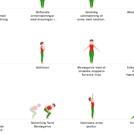
Skiftende
Samtidig
Afsl
 med
armstrækninger
udstrækning af
dning
med drejninger i
arme med rotation i
stående stilling
stående stilling
n
Solhilsen
Bevægelse med at
Enbe
strække kroppens
m
forreste linje
hænd
Stolstilling Twist
Udstrakte arme
Kri
nde
Bevægelse
positur
ed
ænde