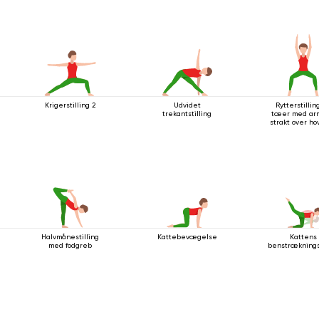
Krigerstilling 2
Udvidet
Rytterstillin
trekantstilling
tæer med ar
strakt over h
Halvmånestilling
Kattebevægelse
Kattens
med fodgreb
benstrækning