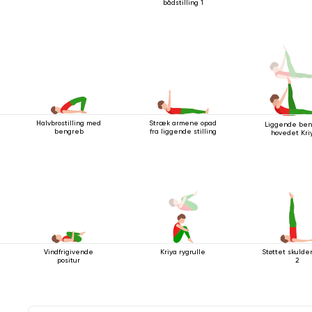
bådstilling 1
Halvbrostilling med
Stræk armene opad
Liggende ben
bengreb
fra liggende stilling
hovedet Kri
Vindfrigivende
Kriya rygrulle
Støttet skulde
positur
2