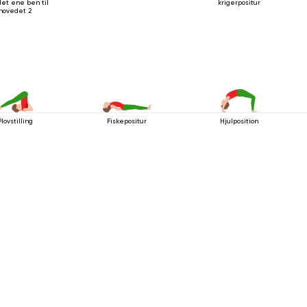
et ene ben til
krigerpositur
hovedet 2
lovstilling
Fiskepositur
Hjulposition