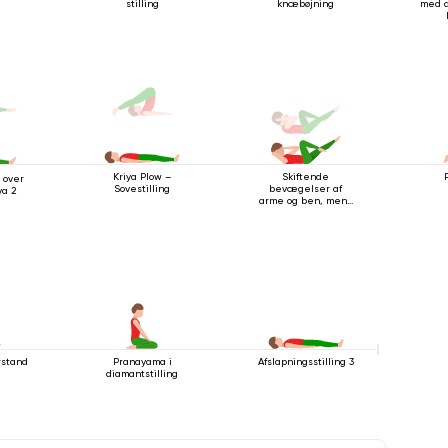
stilling
knæbøjning
med d
Skiftende
P
Kriya Plow –
 over
bevægelser af
Sovestilling
ya 2
arme og ben, mens
du ligger på ryggen
rstand
Pranayama i
Afslapningsstilling 3
diamantstilling