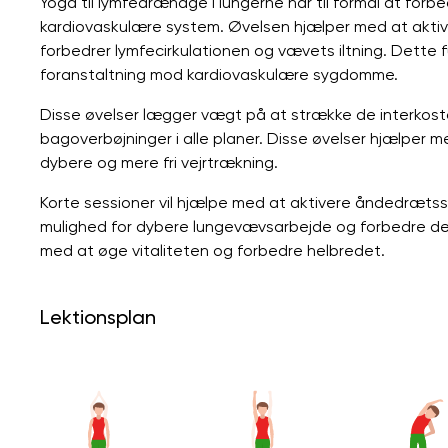
Yoga til lymfedrænage i lungerne har til formål at forb
kardiovaskulære system. Øvelsen hjælper med at aktiv
forbedrer lymfecirkulationen og vævets iltning. Det
foranstaltning mod kardiovaskulære sygdomme.
Disse øvelser lægger vægt på at strække de interkosta
bagoverbøjninger i alle planer. Disse øvelser hjælper 
dybere og mere fri vejrtrækning.
Korte sessioner vil hjælpe med at aktivere åndedrætss
mulighed for dybere lungevævsarbejde og forbedre de
med at øge vitaliteten og forbedre helbredet.
Lektionsplan