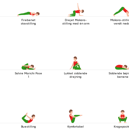
Firebenet
Drejet Makara-
Makara-still
stavstilling
stilling med én arm
vendt ned
Salvie Marichi Pose
Lukket siddende
Siddende bøjni
1
drejning
benene
Buestilling
Komfortabel
Krageposit