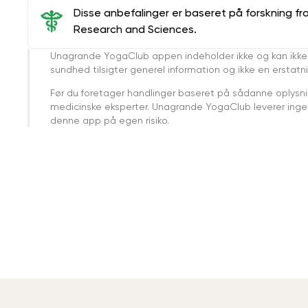
Disse anbefalinger er baseret på forskning fr
Research and Sciences.
Unagrande YogaClub appen indeholder ikke og kan ikke
sundhed tilsigter generel information og ikke en erstatn
Før du foretager handlinger baseret på sådanne oplysnin
medicinske eksperter. Unagrande YogaClub leverer ingen 
denne app på egen risiko.