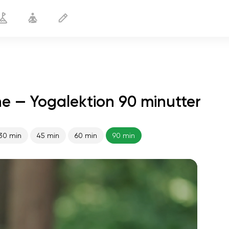
e — Yogalektion 90 minutter
30 min
45 min
60 min
90 min
sjælens flugt
01:44
indre fred
01:27