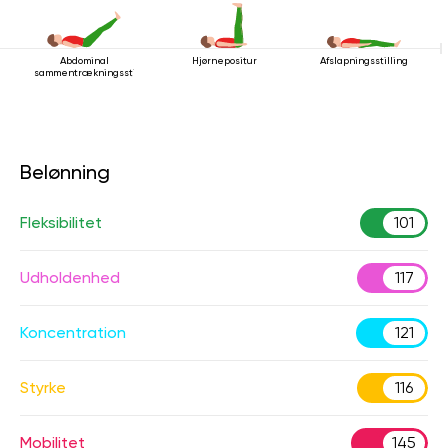
Abdominal
Hjørnepositur
Afslapningsstilling
sammentrækningsstilling
Belønning
Fleksibilitet
101
Udholdenhed
117
Koncentration
121
Styrke
116
Mobilitet
145