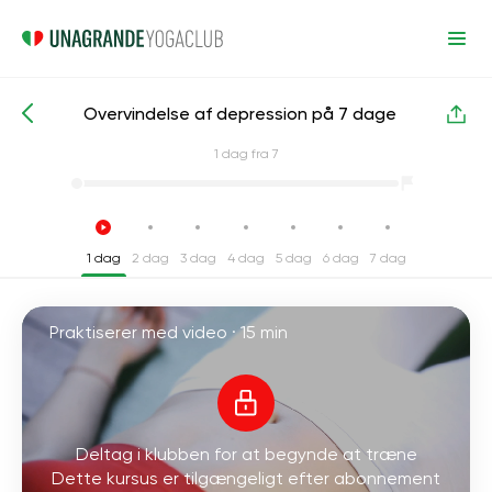
Overvindelse af depression på 7 dage
Intensive yogakurser
Depression
1
dag fra 7
1 dag
2 dag
3 dag
4 dag
5 dag
6 dag
7 dag
Praktiserer med video ·
15 min
Deltag i klubben for at begynde at træne
Dette kursus er tilgængeligt efter abonnement