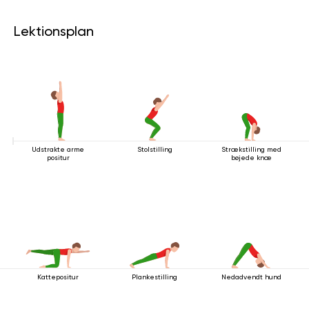
Lektionsplan
Udstrakte arme
Stolstilling
Strækstilling med
positur
bøjede knæ
Kattepositur
Plankestilling
Nedadvendt hund