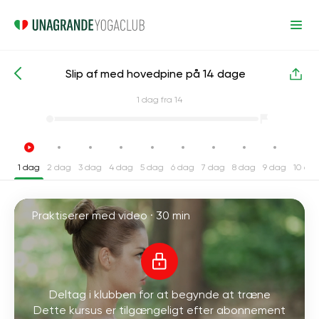
Slip af med hovedpine på 14 dage
Intensive yogakurser
Hoved
1
dag fra 14
1 dag
2 dag
3 dag
4 dag
5 dag
6 dag
7 dag
8 dag
9 dag
10 da
Praktiserer med video ·
30 min
Deltag i klubben for at begynde at træne
Dette kursus er tilgængeligt efter abonnement