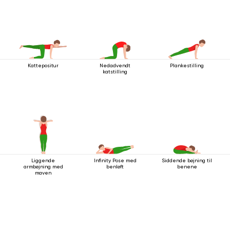
Kattepositur
Nedadvendt
Plankestilling
katstilling
Liggende
Infinity Pose med
Siddende bøjning til
armbøjning med
benløft
benene
maven