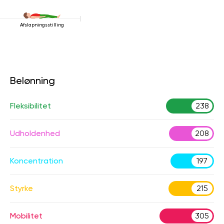
Afslapningsstilling
Belønning
Fleksibilitet
238
Udholdenhed
208
Koncentration
197
Styrke
215
Mobilitet
305