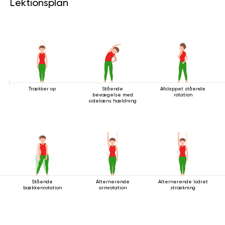
Lektionsplan
Trækker op
Stående
Afslappet stående
bevægelse med
rotation
sidelæns hældning
Stående
Alternerende
Alternerende lodret
bækkenrotation
armrotation
strækning