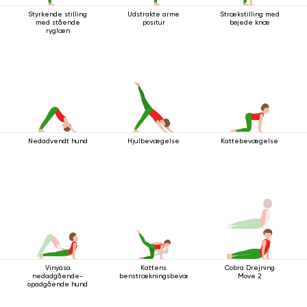
Styrkende stilling
Udstrakte arme
Strækstilling med
med stående
positur
bøjede knæ
ryglæn
Nedadvendt hund
Hjulbevægelse
Kattebevægelse
Vinyasa
Kattens
Cobra Drejning
nedadgående-
benstrækningsbevægelse
Move 2
opadgående hund