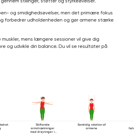
ennem stillinger, støtter og styrkeøvelser.
 ben- og smidighedsøvelser, men det primære fokus
ning forbedrer udholdenheden og gør armene stærke
 muskler, mens længere sessioner vil give dig
re og udvikle din balance. Du vil se resultater på
lodret
Skiftende
Samtidig rotation af
g
armstrækninger
armene
hal
med drejninger i