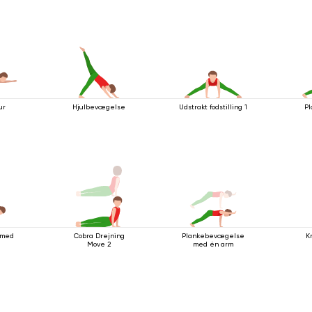
stående stilling
ur
Hjulbevægelse
Udstrakt fodstilling 1
Pl
 med
Cobra Drejning
Plankebevægelse
K
Move 2
med én arm