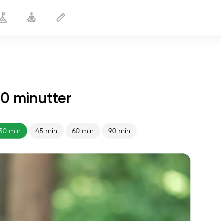
0 minutter
Stærke arme
30 min
30 min
45 min
60 min
90 min
sjælens flugt
01:44
indre fred
01:27