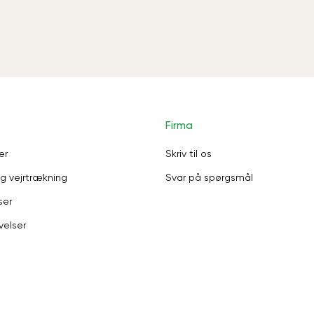
Firma
er
Skriv til os
g vejrtrækning
Svar på spørgsmål
ser
velser