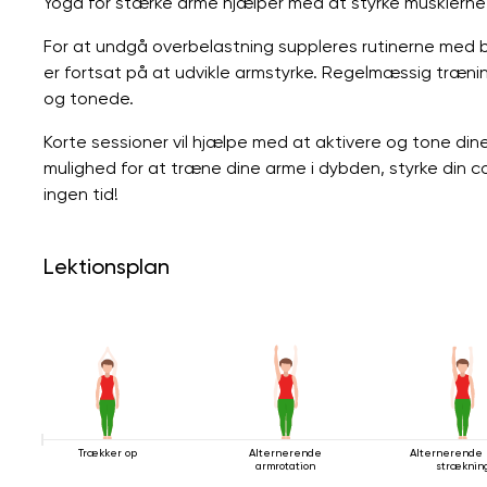
Yoga for stærke arme hjælper med at styrke musklerne g
For at undgå overbelastning suppleres rutinerne med
er fortsat på at udvikle armstyrke. Regelmæssig træ
og tonede.
Korte sessioner vil hjælpe med at aktivere og tone dine
mulighed for at træne dine arme i dybden, styrke din co
ingen tid!
Lektionsplan
Trækker op
Alternerende
Alternerende 
armrotation
stræknin