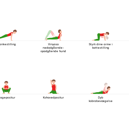
ankestilling
Vinyasa
Styrk dine arme i
nedadgående-
kattestilling
opadgående hund
ragepositur
Kohovedpositur
Dyb
kobrabevægelse