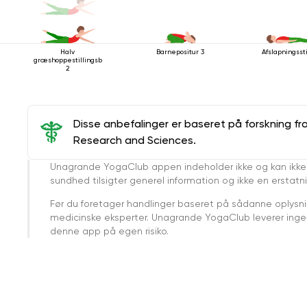
Halv
Barnepositur 3
Afslapningssti
græshoppestillingsbevægelse
2
Disse anbefalinger er baseret på forskning fr
Research and Sciences.
Unagrande YogaClub appen indeholder ikke og kan ikke
sundhed tilsigter generel information og ikke en erstatn
Før du foretager handlinger baseret på sådanne oplysnin
medicinske eksperter. Unagrande YogaClub leverer ingen 
denne app på egen risiko.