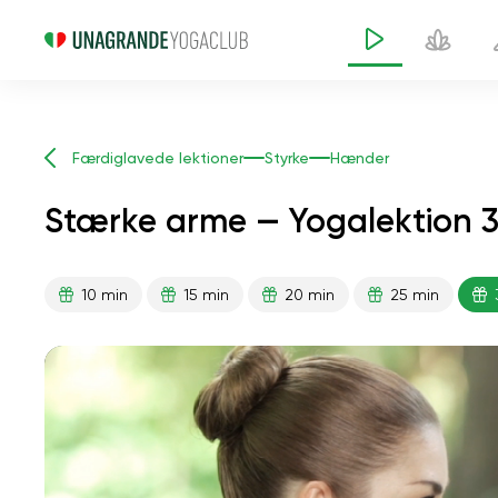
Færdiglavede lektioner
Styrke
Hænder
Stærke arme — Yogalektion 3
10 min
15 min
20 min
25 min