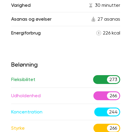
Varighed
30 minutter
Asanas og øvelser
27 asanas
Energiforbrug
226 kcal
Belønning
Fleksibilitet
273
Udholdenhed
266
Koncentration
244
Styrke
266