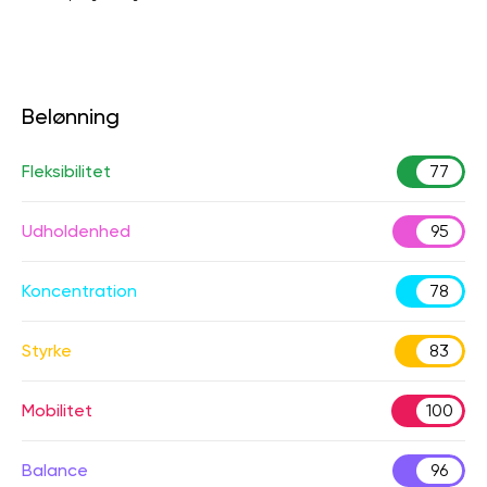
Belønning
Fleksibilitet
77
Udholdenhed
95
Koncentration
78
Styrke
83
Mobilitet
100
Balance
96