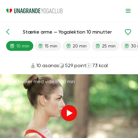
Stærke arme — Yogalektion 10 minutter
Færdiglavede lektioner
Styrke
Hænder
10 min
15 min
20 min
25 min
30 
10 asanas
529 point
73 kcal
Praktiserer med video ·
10 min