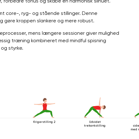
, forbedre tonus og skabe en harmonisk silhuet.
amt core-, ryg- og stående stillinger. Denne
g gøre kroppen slankere og mere robust.
keprocesser, mens længere sessioner giver mulighed
æssig træning kombineret med mindful spisning
 og styrke.
n
Krigerstilling 2
Udvidet
trekantstilling
side
med r