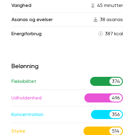
Varighed
45 minutter
Asanas og øvelser
38 asanas
Energiforbrug
387 kcal
Belønning
Fleksibilitet
374
Udholdenhed
496
Koncentration
356
Styrke
514