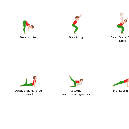
Strækstilling
Stolstilling
Deep Squat 
Kriya
Opadvendt hund på
Kattens
Plankestill
tæer 2
benstrækningsbevægelse