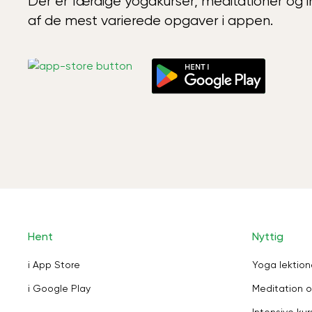
Der er færdige yogakurser, meditationer og int
af de mest varierede opgaver i appen.
Hent
Nyttig
i App Store
Yoga lektion
i Google Play
Meditation o