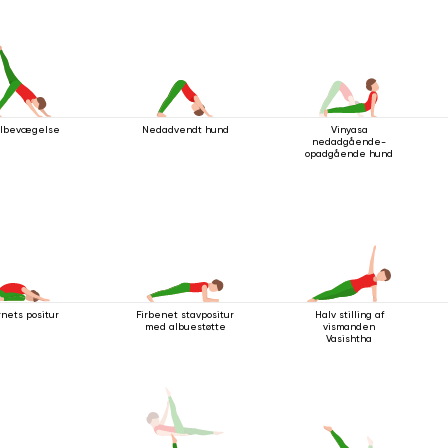
ulbevægelse
Nedadvendt hund
Vinyasa
nedadgående-
opadgående hund
nets positur
Firbenet stavpositur
Halv stilling af
med albuestøtte
vismanden
Vasishtha