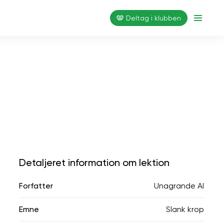
Deltag i klubben
Detaljeret information om lektion
Forfatter
Unagrande AI
Emne
Slank krop