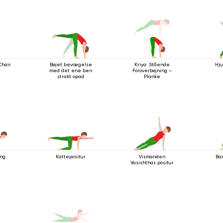
Chair
Bøjet bevægelse
Kriya: Stående
Hj
med det ene ben
Foroverbøjning –
strakt opad
Planke
ing
Kattepositur
Vismanden
Bar
Vasishthas positur