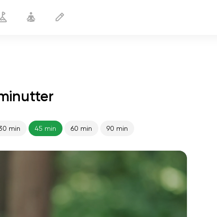
minutter
30 min
45 min
60 min
90 min
sjælens flugt
01:44
indre fred
01:27