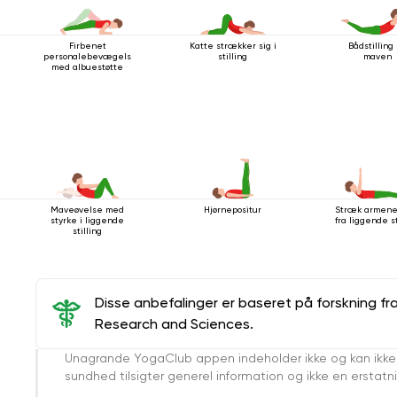
Firbenet
Katte strækker sig i
Bådstilling
personalebevægelse
stilling
maven
med albuestøtte
Maveøvelse med
Hjørnepositur
Stræk armene
styrke i liggende
fra liggende st
stilling
Disse anbefalinger er baseret på forskning fr
Research and Sciences.
Unagrande YogaClub appen indeholder ikke og kan ikke
sundhed tilsigter generel information og ikke en erstatn