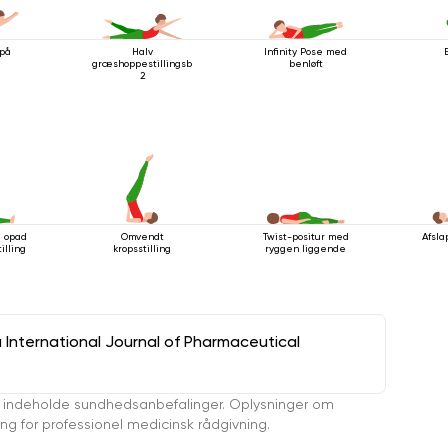
 på
Halv
Infinity Pose med
græshoppestillingsbevægelse
benløft
2
 opad
Omvendt
Twist-positur med
Afsla
illing
kropsstilling
ryggen liggende
a International Journal of Pharmaceutical
 indeholde sundhedsanbefalinger. Oplysninger om
ing for professionel medicinsk rådgivning.