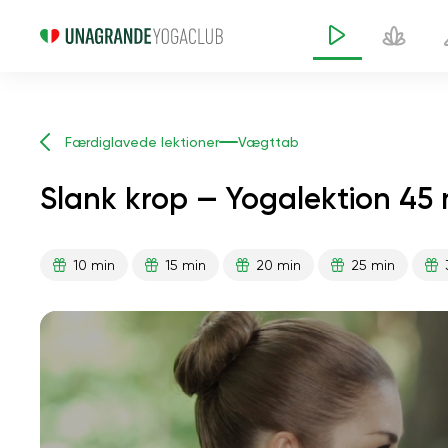
Færdiglavede lektioner
Vægttab
Slank krop — Yogalektion 45 
10 min
15 min
20 min
25 min