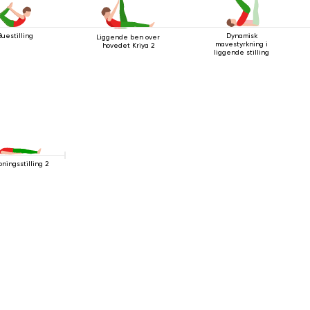
Buestilling
Dynamisk
Liggende ben over
mavestyrkning i
hovedet Kriya 2
liggende stilling
pningsstilling 2