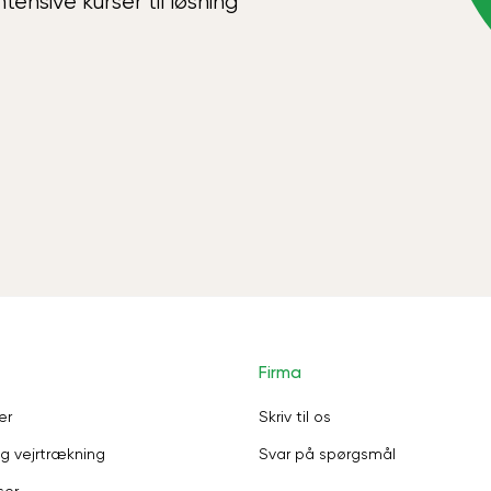
ensive kurser til løsning
Firma
er
Skriv til os
g vejrtrækning
Svar på spørgsmål