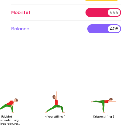
Mobilitet
444
Balance
408
Udvidet
Krigerstilling 1
Krigerstilling 3
vinkelstilling
inggreb under
knæet