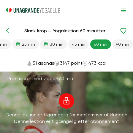
Slank krop — Yogalektion 60 minutter
Færdiglavede lektioner
Vægttab
 min
25 min
30 min
45 min
60 min
90 min
51 asanas
3147 point
473 kcal
Praktiserer med video ·
60 min
Denne lektion er tilgængelig for medlemmer af klubben
Denne lektion er tilgængelig efter abonnement