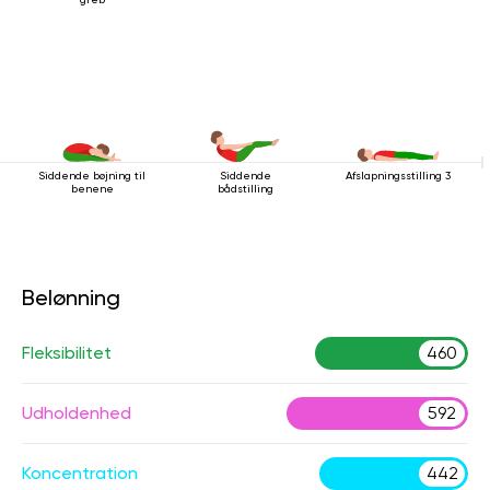
Siddende bøjning til
Siddende
Afslapningsstilling 3
benene
bådstilling
Belønning
Fleksibilitet
460
Udholdenhed
592
Koncentration
442