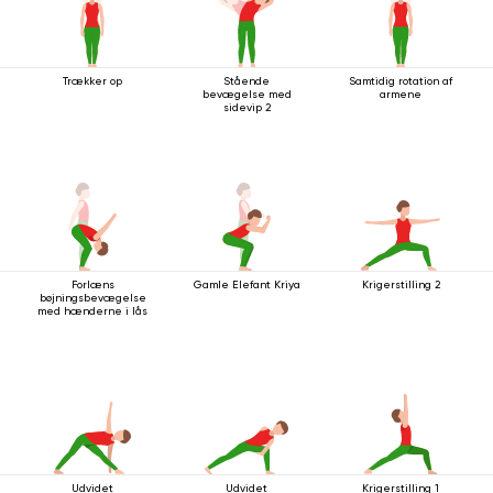
Trækker op
Stående
Samtidig rotation af
bevægelse med
armene
sidevip 2
Forlæns
Gamle Elefant Kriya
Krigerstilling 2
bøjningsbevægelse
med hænderne i lås
Udvidet
Udvidet
Krigerstilling 1