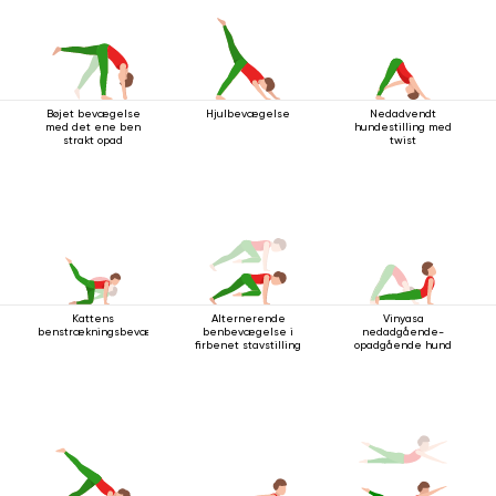
Bøjet bevægelse
Hjulbevægelse
Nedadvendt
med det ene ben
hundestilling med
strakt opad
twist
Kattens
Alternerende
Vinyasa
benstrækningsbevægelse
benbevægelse i
nedadgående-
firbenet stavstilling
opadgående hund