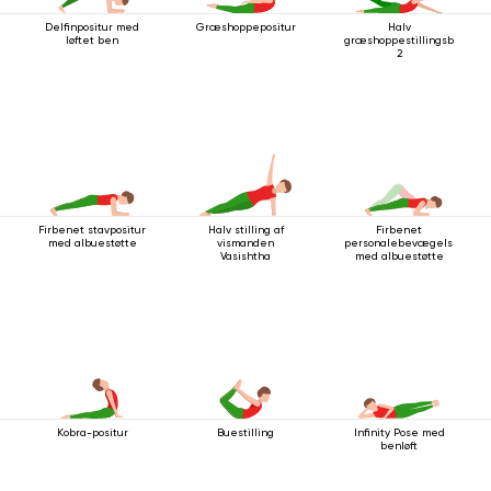
Delfinpositur med
Græshoppepositur
Halv
løftet ben
græshoppestillingsbevæg
2
Firbenet stavpositur
Halv stilling af
Firbenet
med albuestøtte
vismanden
personalebevægelse
Vasishtha
med albuestøtte
Kobra-positur
Buestilling
Infinity Pose med
benløft