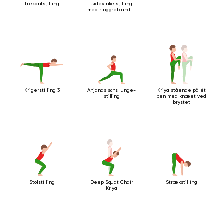
trekantstilling
sidevinkelstilling
med ringgreb under
knæet
Krigerstilling 3
Anjanas søns lunge-
Kriya stående på ét
stilling
ben med knæet ved
brystet
Stolstilling
Deep Squat Chair
Strækstilling
Kriya