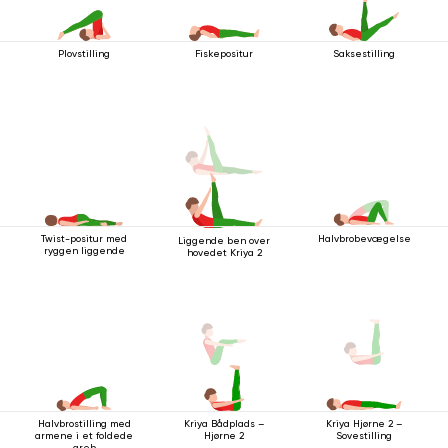
Plovstilling
Fiskepositur
Saksestilling
Twist-positur med
Halvbrobevægelse
Liggende ben over
ryggen liggende
hovedet Kriya 2
Halvbrostilling med
Kriya Bådplads –
Kriya Hjørne 2 –
armene i et foldede
Hjørne 2
Sovestilling
greb