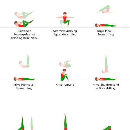
Skiftende
Dynamisk vridning i
Kriya Plow –
bevægelser af
liggende stilling
Sovestilling
arme og ben, mens
du ligger på ryggen
Kriya rygrulle
Kriya Hjørne 2 –
Kriya Skulderstand
Sovestilling
– Sovestilling