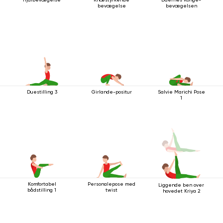
bevægelse
bevægelsen
Duestilling 3
Girlande-positur
Salvie Marichi Pose
1
Komfortabel
Personalepose med
Liggende ben over
bådstilling 1
twist
hovedet Kriya 2