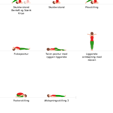
Skulderstand
Plovstilling
Skulderstand
Benløft og Sænk
Kriya
Fiskepositur
Twist-positur med
Liggende
ryggen liggende
armbøjning med
maven
Fosterstilling
Afslapningsstilling 3