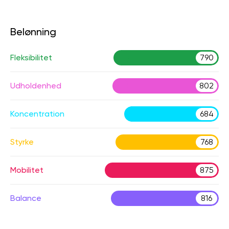
Belønning
Fleksibilitet
790
Udholdenhed
802
Koncentration
684
Styrke
768
Mobilitet
875
Balance
816