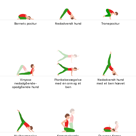
Barnets positur
Nedadvendt hund
Tranepositur
Vinyasa
Plankebevægelse
Nedadvendt hund
nedadgående-
med én arm og ét
med et ben hævet
opadgående hund
ben
Hjulbevægelse
Knæstyrkende
Duernes Konge-