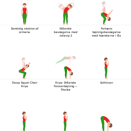
Samtidig rotation af
Stående
Forlæns
armene
bevægelse med
bøjningsbevægelse
sidevip 2
med hænderne i lås
Deep Squat Chair
Kriya: Stående
Solhilsen
Kriya
Foroverbøjning –
Planke