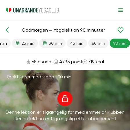
Godmorgen — Yogalektion 90 minutter
Færdiglavede lektioner
Energi
 min
25 min
30 min
45 min
60 min
90 min
68 asanas
4735 point
719 kcal
Praktiserer med video ·
90 min
Denne lektion er tilgængelig for medlemmer af klubben
Denne lektion er tilgængelig efter abonnement