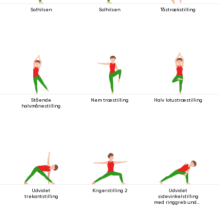
Solhilsen
Solhilsen
Tåstrækstilling
Stående
Nem træstilling
Halv lotustræstilling
halvmånestilling
Udvidet
Krigerstilling 2
Udvidet
trekantstilling
sidevinkelstilling
med ringgreb under
knæet