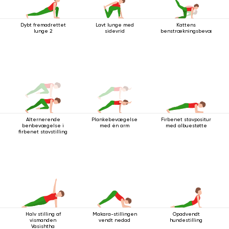
Dybt fremadrettet
Lavt lunge med
Kattens
lunge 2
sidevrid
benstrækningsbevægelse
Alternerende
Plankebevægelse
Firbenet stavpositur
benbevægelse i
med én arm
med albuestøtte
firbenet stavstilling
Halv stilling af
Makara-stillingen
Opadvendt
vismanden
vendt nedad
hundestilling
Vasishtha