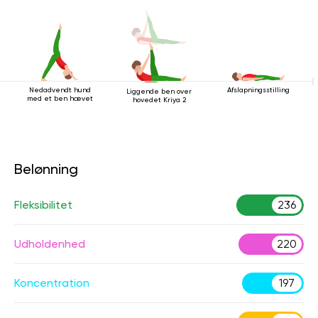
Nedadvendt hund
Afslapningsstilling
Liggende ben over
med et ben hævet
hovedet Kriya 2
Belønning
Fleksibilitet
236
Udholdenhed
220
Koncentration
197