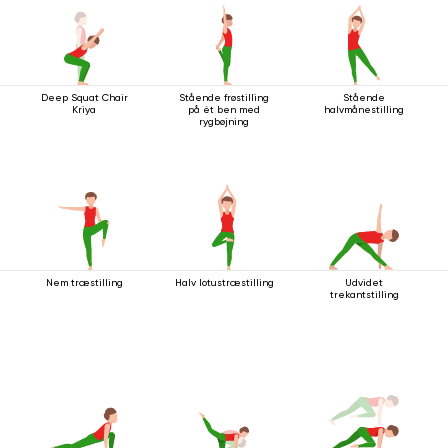
Deep Squat Chair
Stående frøstilling
Stående
Kriya
på ét ben med
halvmånestilling
rygbøjning
Nem træstilling
Halv lotustræstilling
Udvidet
trekantstilling