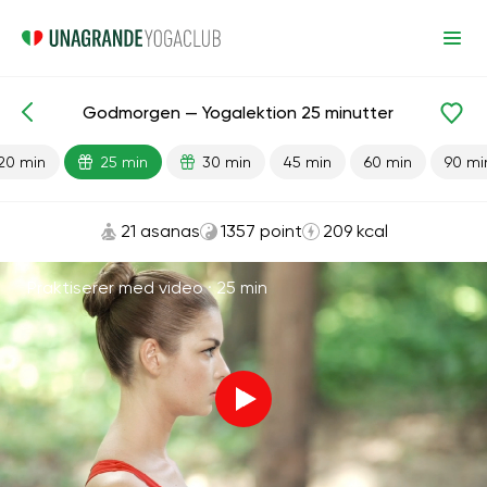
Godmorgen — Yogalektion 25 minutter
Færdiglavede lektioner
Energi
20 min
25 min
30 min
45 min
60 min
90 mi
21 asanas
1357 point
209 kcal
Praktiserer med video ·
25 min