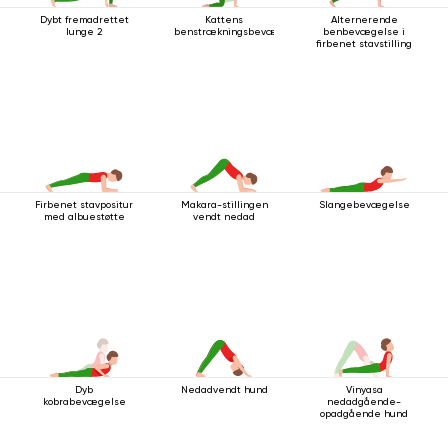
Dybt fremadrettet
Kattens
Alternerende
lunge 2
benstrækningsbevægelse
benbevægelse i
firbenet stavstilling
Firbenet stavpositur
Makara-stillingen
Slangebevægelse
med albuestøtte
vendt nedad
Dyb
Nedadvendt hund
Vinyasa
kobrabevægelse
nedadgående-
opadgående hund