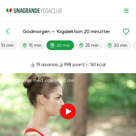
Godmorgen — Yogalektion 20 minutter
Færdiglavede lektioner
Energi
10 min
15 min
20 min
25 min
30 min
19 asanas
998 point
161 kcal
Praktiserer med video ·
20 min