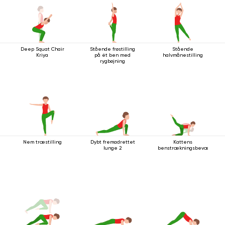
Deep Squat Chair
Stående frøstilling
Stående
Kriya
på ét ben med
halvmånestilling
rygbøjning
Nem træstilling
Dybt fremadrettet
Kattens
lunge 2
benstrækningsbevægelse