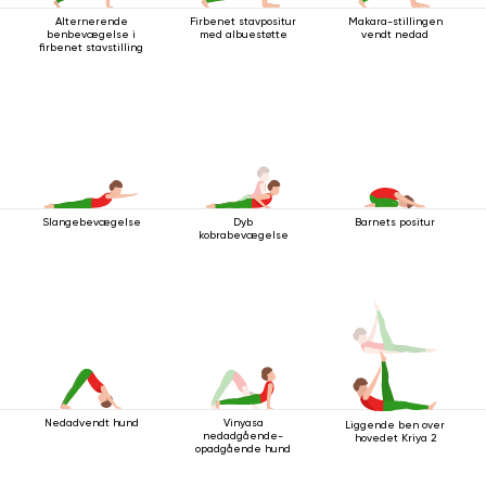
Alternerende
Firbenet stavpositur
Makara-stillingen
benbevægelse i
med albuestøtte
vendt nedad
firbenet stavstilling
Slangebevægelse
Dyb
Barnets positur
kobrabevægelse
Nedadvendt hund
Vinyasa
Liggende ben over
nedadgående-
hovedet Kriya 2
opadgående hund