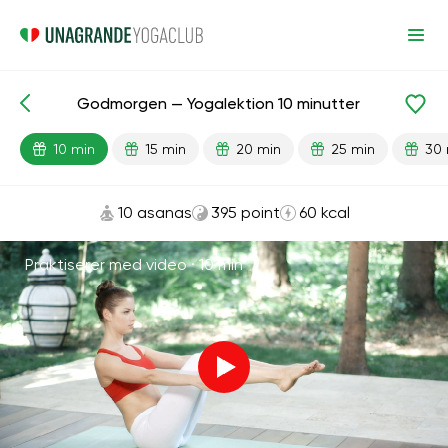
Godmorgen — Yogalektion 10 minutter
Færdiglavede lektioner
Energi
10 min
15 min
20 min
25 min
30 
10 asanas
395 point
60 kcal
Praktiserer med video ·
10 min