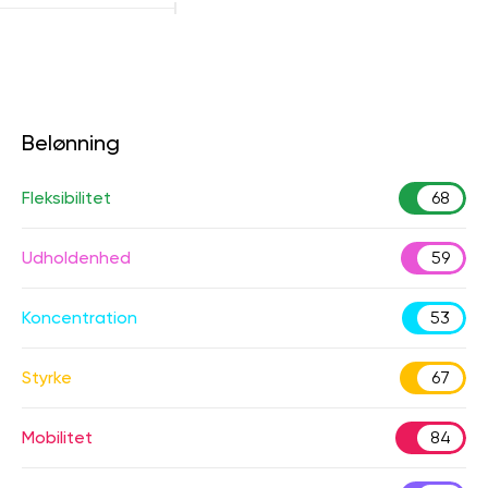
Belønning
Fleksibilitet
68
Udholdenhed
59
Koncentration
53
Styrke
67
Mobilitet
84