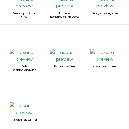
Deep Squat Chair
Kattens
Slangebevægelse
Kriya
benstrækningsbevægelse
Dyb
Barnets positur
Nedadvendt hund
kobrabevægelse
Afslapningsstilling