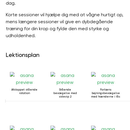
dag.
Korte sessioner vil hjælpe dig med at vågne hurtigt op,
mens længere sessioner vil give en dybdegående
træning for din krop og fylde den med styrke og
udholdenhed.
Lektionsplan
Afslappet stående
Stående
Forlæns
rotation
bevægelse med
bøjningsbevægelse
sidevip 2
med hænderne i lås