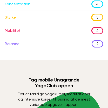
Koncentration
4
Styrke
8
Mobilitet
4
Balance
2
Tag mobile Unagrande
YogaClub appen
Der er færdige yogakurser, meditationer
og intensive kurser til løsning af de mest
varierede opgaver i appen.