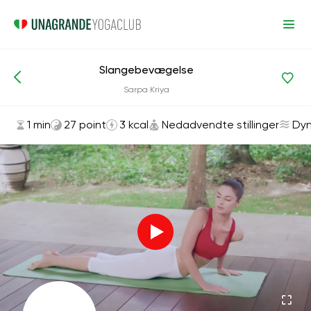
Slangebevægelse
Asanas og øvelser
Nedadvendte stillinger
Sarpa Kriya
1 min
27 point
3 kcal
Nedadvendte stillinger
Dyn