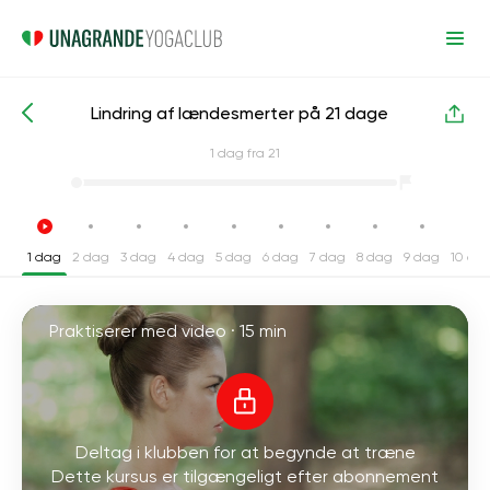
Lindring af lændesmerter på 21 dage
Intensive yogakurser
Lille del af ryggen
1
dag fra 21
1 dag
2 dag
3 dag
4 dag
5 dag
6 dag
7 dag
8 dag
9 dag
10 da
Praktiserer med video ·
15 min
Deltag i klubben for at begynde at træne
Dette kursus er tilgængeligt efter abonnement