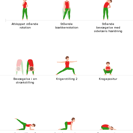
Afslappet stående
Stående
Stående
rotation
bækkenrotation
bevægelse med
sidelæns hældning
Bevægelse i en
Krigerstilling 2
Kragepositur
strækstilling