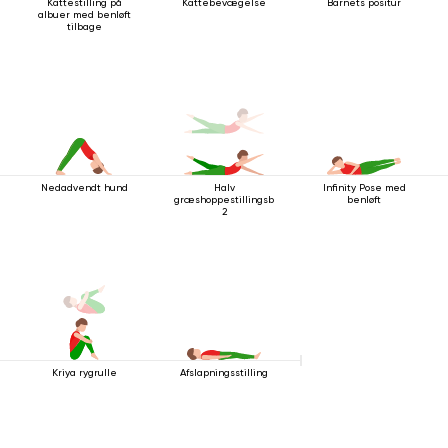
Kattestilling på
Kattebevægelse
Barnets positur
albuer med benløft
tilbage
Nedadvendt hund
Halv
Infinity Pose med
græshoppestillingsbevægelse
benløft
2
Kriya rygrulle
Afslapningsstilling