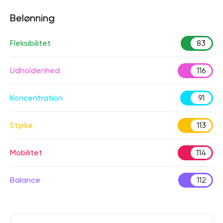
Belønning
Fleksibilitet
83
Udholdenhed
116
Koncentration
91
Styrke
113
Mobilitet
114
Balance
112