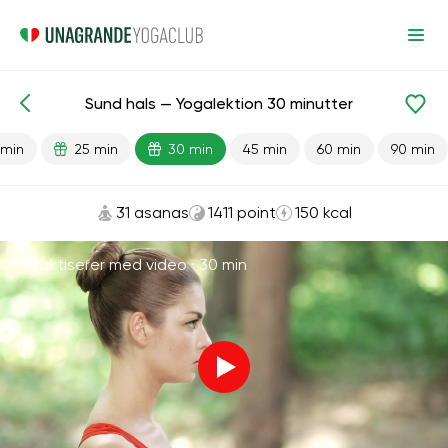
Sund hals — Yogalektion 30 minutter
Færdiglavede lektioner
Hoved
Hals
 min
25 min
30 min
45 min
60 min
90 min
31 asanas
1411 point
150 kcal
Praktiserer med video ·
30 min