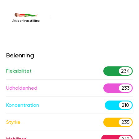
Afslapningsstilling
Belønning
Fleksibilitet
234
Udholdenhed
233
Koncentration
210
Styrke
235