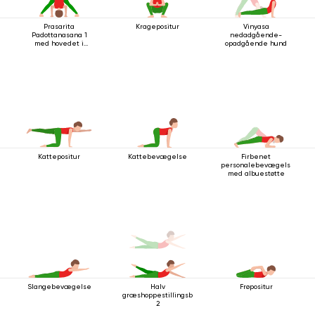
Prasarita
Kragepositur
Vinyasa
Padottanasana 1
nedadgående-
med hovedet i
opadgående hund
gulvet
Kattepositur
Kattebevægelse
Firbenet
personalebevægelse
med albuestøtte
Slangebevægelse
Halv
Frøpositur
græshoppestillingsbevægelse
2