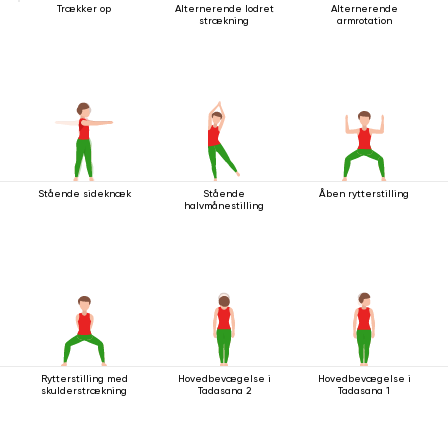
Trækker op
Alternerende lodret
Alternerende
strækning
armrotation
Stående sideknæk
Stående
Åben rytterstilling
halvmånestilling
Rytterstilling med
Hovedbevægelse i
Hovedbevægelse i
skulderstrækning
Tadasana 2
Tadasana 1