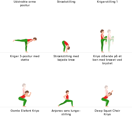
Udstrakte arme
Strækstilling
Krigerstilling 1
positur
Kriger 3-positur med
Strækstilling med
Kriya stående på ét
støtte
bøjede knæ
ben med knæet ved
brystet
Gamle Elefant Kriya
Anjanas søns lunge-
Deep Squat Chair
stilling
Kriya