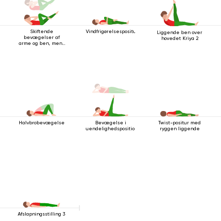
Skiftende
Vindfrigørelsespositur
Liggende ben over
bevægelser af
hovedet Kriya 2
arme og ben, mens
du ligger på ryggen
Halvbrobevægelse
Bevægelse i
Twist-positur med
uendelighedsposition
ryggen liggende
Afslapningsstilling 3