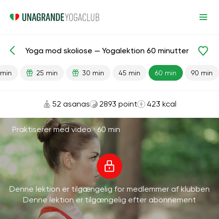
Yoga mod skoliose — Yogalektion 60 minutter
Færdiglavede lektioner
Tilbage
 min
25 min
30 min
45 min
60 min
90 min
52 asanas
2893 point
423 kcal
Praktiserer med video ·
60 min
Denne lektion er tilgængelig for medlemmer af klubben
Denne lektion er tilgængelig efter abonnement