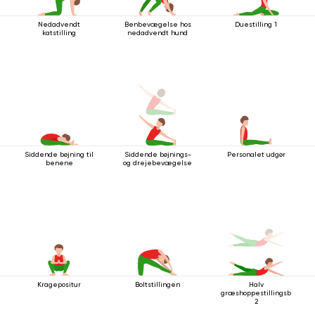
Nedadvendt
Benbevægelse hos
Duestilling 1
katstilling
nedadvendt hund
Siddende bøjning til
Siddende bøjnings-
Personalet udgør
benene
og drejebevægelse
Kragepositur
Boltstillingen
Halv
græshoppestillingsbevæg
2