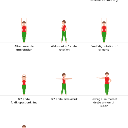
sidelæns hældning
Alternerende
Afslappet stående
Samtidig rotation af
armrotation
rotation
armene
Stående
Stående sideknæk
Bevægelse med at
fuldkropsstrækning
dreje armen til
siden