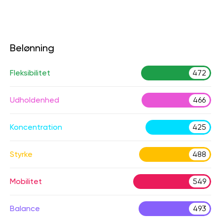
Belønning
Fleksibilitet
472
Udholdenhed
466
Koncentration
425
Styrke
488
Mobilitet
549
Balance
493