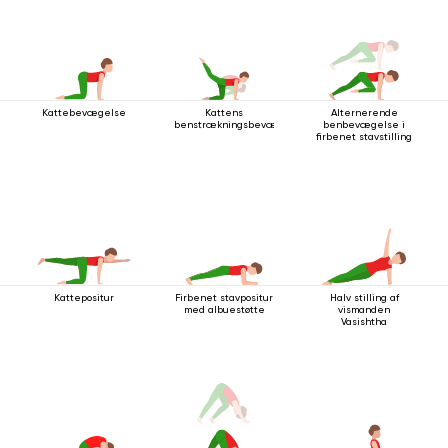
Kattebevægelse
Kattens
Alternerende
benstrækningsbevægelse
benbevægelse i
firbenet stavstilling
Kattepositur
Firbenet stavpositur
Halv stilling af
med albuestøtte
vismanden
Vasishtha