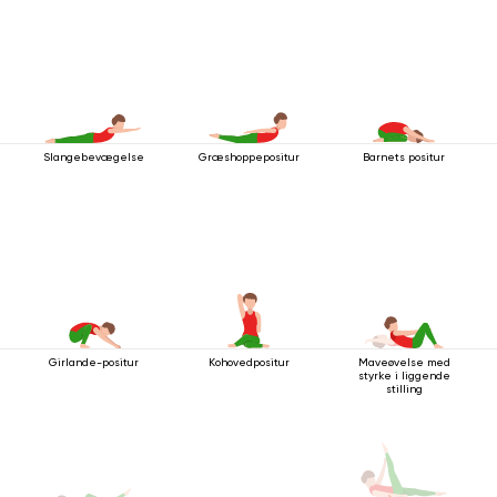
Slangebevægelse
Græshoppepositur
Barnets positur
Girlande-positur
Kohovedpositur
Maveøvelse med
styrke i liggende
stilling