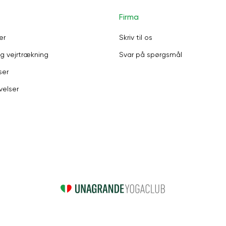
Firma
er
Skriv til os
g vejrtrækning
Svar på spørgsmål
ser
velser