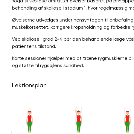
Yoga til skoliose omfatter øvelser baseret på princippe
behandling af skoliose i stadium 1, hvor regelmæssig mo
Øvelserne udvælges under hensyntagen til anbefalinger 
muskelkorsettet, korrigere kropsholdning og forbedre ry
Ved skoliose i grad 2-4 bør den behandlende læge vælge
patientens tilstand.
Korte sessioner hjælper med at træne rygmusklerne bli
og støtte til rygsøjlens sundhed.
Lektionsplan