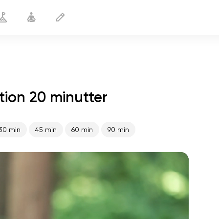
tion 20 minutter
Yoga mod skoliose
20 min
30 min
45 min
60 min
90 min
sjælens flugt
01:44
indre fred
01:27