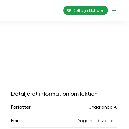
Deltag i klubben
Detaljeret information om lektion
Forfatter
Unagrande AI
Emne
Yoga mod skoliose