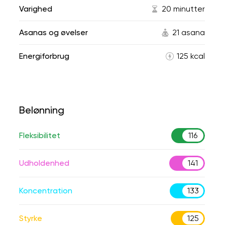
Varighed
20 minutter
Asanas og øvelser
21 asana
Energiforbrug
125 kcal
Belønning
Fleksibilitet
116
Udholdenhed
141
Koncentration
133
Styrke
125