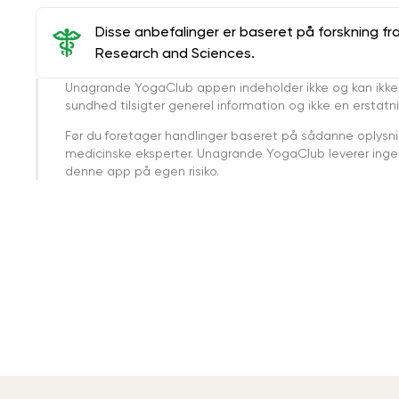
Disse anbefalinger er baseret på forskning fr
Research and Sciences.
Unagrande YogaClub appen indeholder ikke og kan ikke
sundhed tilsigter generel information og ikke en erstatn
Før du foretager handlinger baseret på sådanne oplysnin
medicinske eksperter. Unagrande YogaClub leverer ingen 
denne app på egen risiko.