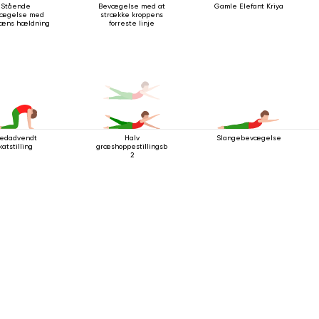
Stående
Bevægelse med at
Gamle Elefant Kriya
ægelse med
strække kroppens
læns hældning
forreste linje
edadvendt
Halv
Slangebevægelse
katstilling
græshoppestillingsbevægelse
2