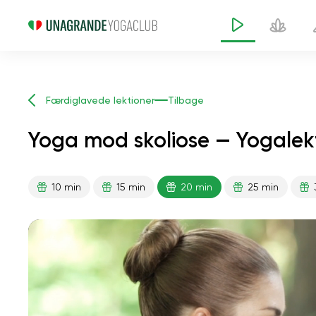
Færdiglavede lektioner
Tilbage
Yoga mod skoliose — Yogalek
10 min
15 min
20 min
25 min