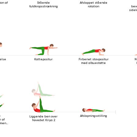
ion af
Stående
Afslappet stående
fuldkropsstrækning
rotation
bev
side
else
Kattepositur
Firbenet stavpositur
N
med albuestøtte
e
Afslapningsstilling
Liggende ben over
 af
hovedet Kriya 2
 mens
ryggen