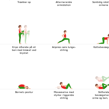
Trækker op
Alternerende
Samtidig rotat
armrotation
armene
Kriya stående på ét
Anjanas søns lunge-
Kattebevæg
ben med knæet ved
stilling
brystet
Barnets positur
Maveøvelse med
Skiftend
styrke i liggende
bevægelser
stilling
arme og ben,
du ligger på 