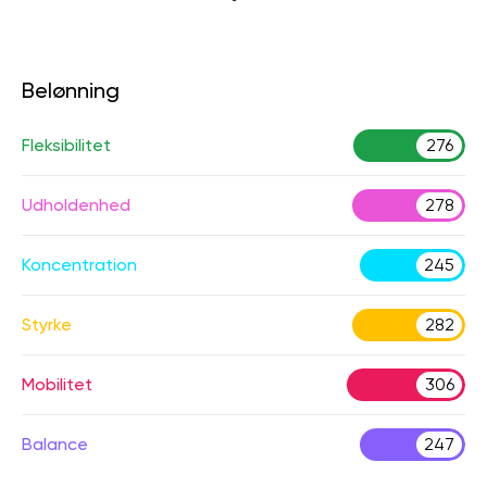
Belønning
Fleksibilitet
276
Udholdenhed
278
Koncentration
245
Styrke
282
Mobilitet
306
Balance
247