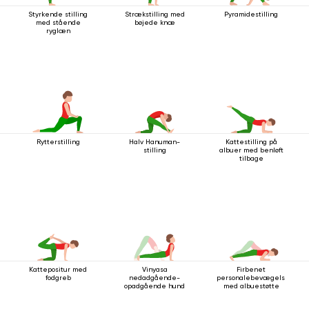
Styrkende stilling
Strækstilling med
Pyramidestilling
med stående
bøjede knæ
ryglæn
Rytterstilling
Halv Hanuman-
Kattestilling på
stilling
albuer med benløft
tilbage
Kattepositur med
Vinyasa
Firbenet
fodgreb
nedadgående-
personalebevægelse
opadgående hund
med albuestøtte