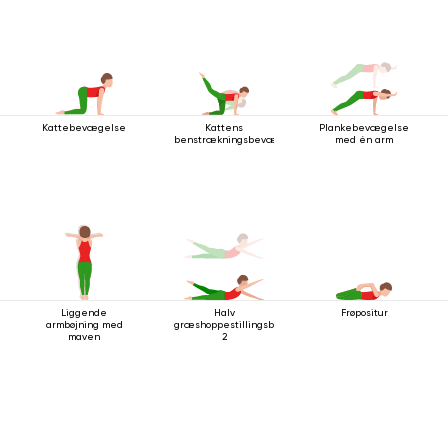
Kattebevægelse
Kattens
Plankebevægelse
benstrækningsbevægelse
med én arm
Liggende
Halv
Frøpositur
armbøjning med
græshoppestillingsbevægelse
maven
2