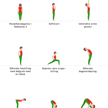
Hovedbevægelse i
Solhilsen
Udstrakte arme
Tadasana 2
positur
Stående frøstilling
Anjanas søns lunge-
Stående
med fodgreb med
stilling
bagoverbøjning
én hånd