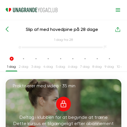
Slip af med hovedpine på 28 dage
Intensive yogakurser
Hoved
1
dag fra 28
1 dag
2 dag
3 dag
4 dag
5 dag
6 dag
7 dag
8 dag
9 dag
10 da
Praktiserer med video ·
35 min
Deltag i klubben for at begynde at træne
Dette kursus er tilgængeligt efter abonnement