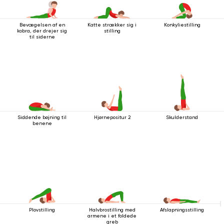
Bevægelsen af ​​en
Katte strækker sig i
Konkyliestilling
kobra, der drejer sig
stilling
til siderne
Siddende bøjning til
Hjørnepositur 2
Skulderstand
benene
Plovstilling
Halvbrostilling med
Afslapningsstilling
armene i et foldede
greb