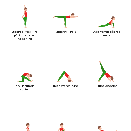
Stående frøstilling
Krigerstilling 3
Dybt fremadgående
på ét ben med
lunge
rygbøjning
Halv Hanuman-
Nedadvendt hund
Hjulbevægelse
stilling