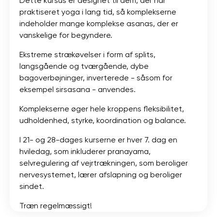
Dette kursus er designet til dem, der har
praktiseret yoga i lang tid, så komplekserne
indeholder mange komplekse asanas, der er
vanskelige for begyndere.
Ekstreme strækøvelser i form af splits,
langsgående og tværgående, dybe
bagoverbøjninger, inverterede - såsom for
eksempel sirsasana - anvendes.
Komplekserne øger hele kroppens fleksibilitet,
udholdenhed, styrke, koordination og balance.
I 21- og 28-dages kurserne er hver 7. dag en
hviledag, som inkluderer pranayama,
selvregulering af vejrtrækningen, som beroliger
nervesystemet, lærer afslapning og beroliger
sindet.
Træn regelmæssigt!