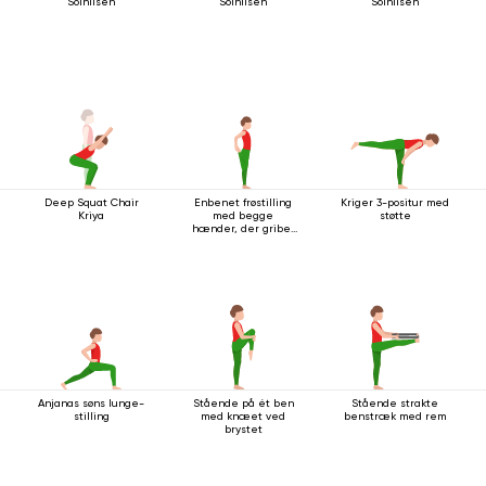
Solhilsen
Solhilsen
Solhilsen
Deep Squat Chair
Enbenet frøstilling
Kriger 3-positur med
Kriya
med begge
støtte
hænder, der griber
fat i foden
Anjanas søns lunge-
Stående på ét ben
Stående strakte
stilling
med knæet ved
benstræk med rem
brystet