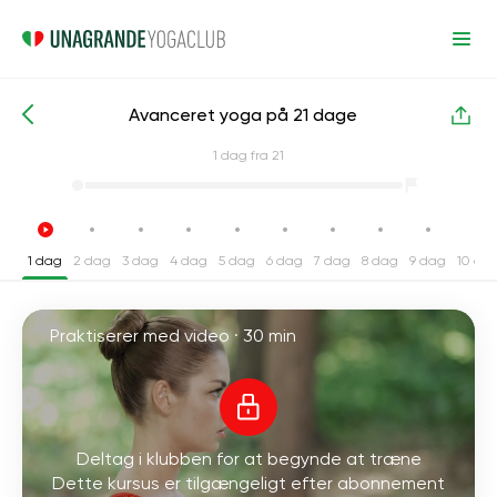
Avanceret yoga på 21 dage
Intensive yogakurser
Fremskreden
1
dag fra 21
1 dag
2 dag
3 dag
4 dag
5 dag
6 dag
7 dag
8 dag
9 dag
10 da
Praktiserer med video ·
30 min
Deltag i klubben for at begynde at træne
Dette kursus er tilgængeligt efter abonnement