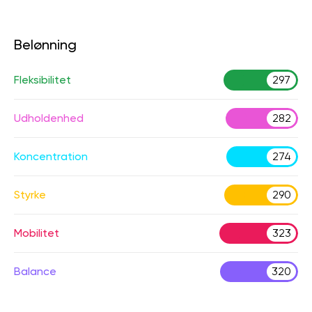
Belønning
Fleksibilitet
297
Udholdenhed
282
Koncentration
274
Styrke
290
Mobilitet
323
Balance
320