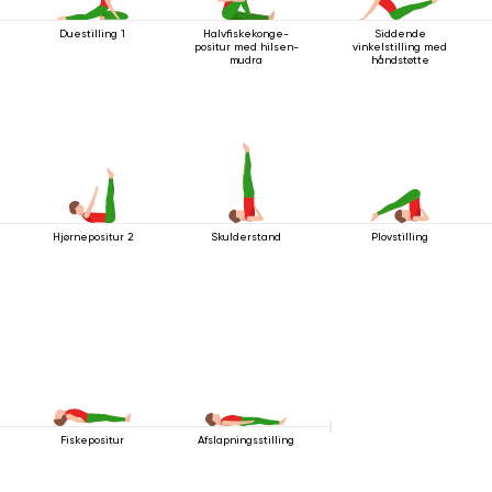
Duestilling 1
Halvfiskekonge-
Siddende
positur med hilsen-
vinkelstilling med
mudra
håndstøtte
Hjørnepositur 2
Skulderstand
Plovstilling
Fiskepositur
Afslapningsstilling