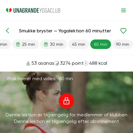
Smukke bryster — Yogalektion 60 minutter
Færdiglavede lektioner
Bryst
 min
25 min
30 min
45 min
60 min
90 min
53 asanas
3274 point
488 kcal
Praktiserer med video ·
60 min
Denne lektion er tilgængelig for medlemmer af klubben
Denne lektion er tilgængelig efter abonnement