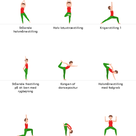
Stående
Halv lotustræstilling
Krigerstilling 1
halvmånestilling
Stående frøstilling
Kongen af ​​
Halvmånestilling
på ét ben med
dansepositur
med fodgreb
rygbøjning