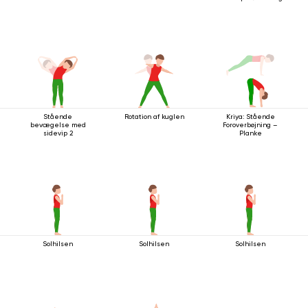
Stående
Rotation af kuglen
Kriya: Stående
bevægelse med
Foroverbøjning –
sidevip 2
Planke
Solhilsen
Solhilsen
Solhilsen