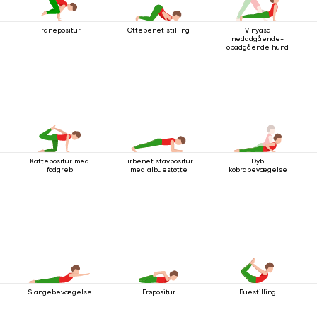
Ottebenet stilling
Vinyasa
Tranepositur
nedadgående-
opadgående hund
Kattepositur med
Firbenet stavpositur
Dyb
fodgreb
med albuestøtte
kobrabevægelse
Slangebevægelse
Frøpositur
Buestilling