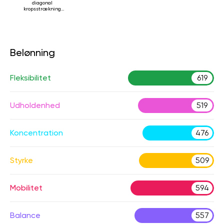
diagonal
kropsstrækning
mens man ligger
ned
Belønning
Fleksibilitet
619
Udholdenhed
519
Koncentration
476
Styrke
509
Mobilitet
594
Balance
557