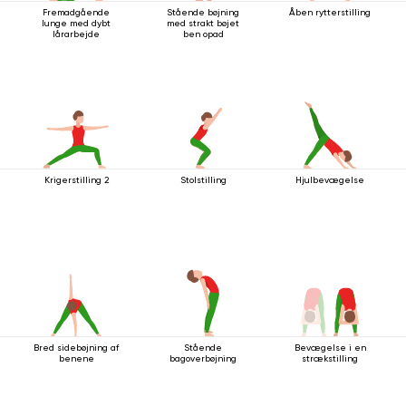
Fremadgående
Stående bøjning
Åben rytterstilling
lunge med dybt
med strakt bøjet
lårarbejde
ben opad
Krigerstilling 2
Stolstilling
Hjulbevægelse
Bred sidebøjning af
Stående
Bevægelse i en
benene
bagoverbøjning
strækstilling