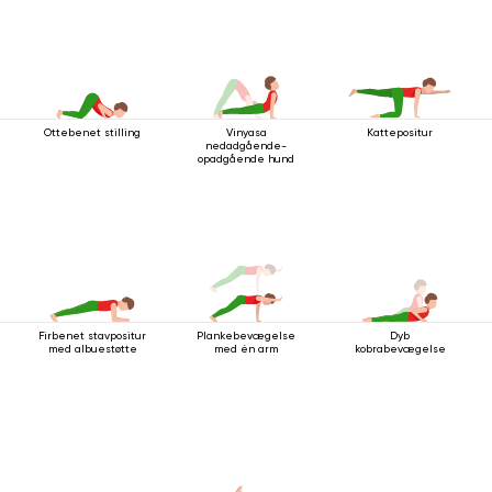
Ottebenet stilling
Vinyasa
Kattepositur
nedadgående-
opadgående hund
Firbenet stavpositur
Plankebevægelse
Dyb
med albuestøtte
med én arm
kobrabevægelse