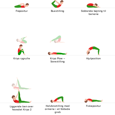
Frøpositur
Buestilling
Siddende bøjning til
benene
Kriya rygrulle
Hjulposition
Kriya Plow –
Sovestilling
Halvbrostilling med
Fiskepositur
Liggende ben over
armene i et foldede
hovedet Kriya 2
greb