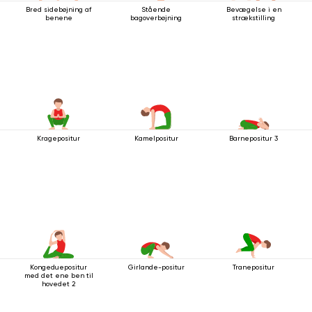
Bred sidebøjning af
Stående
Bevægelse i en
benene
bagoverbøjning
strækstilling
Kragepositur
Kamelpositur
Barnepositur 3
Kongeduepositur
Girlande-positur
Tranepositur
med det ene ben til
hovedet 2