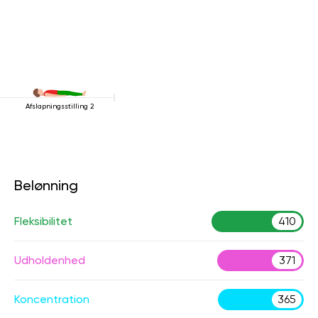
Afslapningsstilling 2
Belønning
Fleksibilitet
410
Udholdenhed
371
Koncentration
365