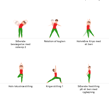
Stående
Rotation af kuglen
Halvmåne Kriya med
bevægelse med
ét ben
sidevip 2
Halv lotustræstilling
Krigerstilling 1
Stående frøstilling
på ét ben med
rygbøjning