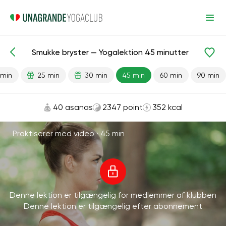
Smukke bryster — Yogalektion 45 minutter
Færdiglavede lektioner
Bryst
 min
25 min
30 min
45 min
60 min
90 min
40 asanas
2347 point
352 kcal
Praktiserer med video ·
45 min
Denne lektion er tilgængelig for medlemmer af klubben
Denne lektion er tilgængelig efter abonnement