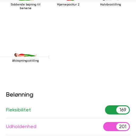
Siddende bøjning til
Hjørnepositur 2
Halvbrostilling
benene
Afslapningsstilling
Belønning
Fleksibilitet
169
Udholdenhed
201