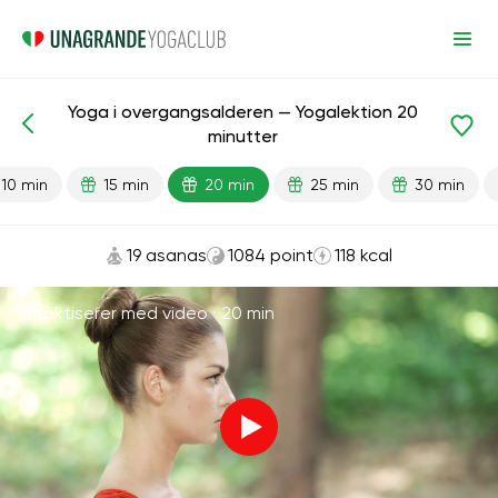
Yoga i overgangsalderen — Yogalektion 20
Færdiglavede lektioner
Alder
minutter
10 min
15 min
20 min
25 min
30 min
19 asanas
1084 point
118 kcal
Praktiserer med video ·
20 min