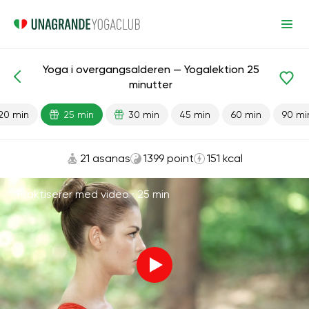
Yoga i overgangsalderen — Yogalektion 25
Færdiglavede lektioner
Alder
minutter
20 min
25 min
30 min
45 min
60 min
90 mi
21 asanas
1399 point
151 kcal
Praktiserer med video ·
25 min