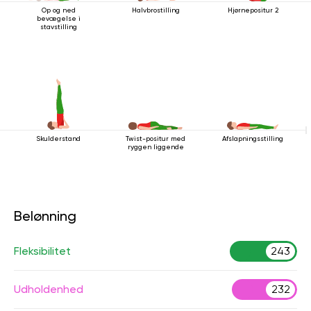
Op og ned
Halvbrostilling
Hjørnepositur 2
bevægelse i
stavstilling
Skulderstand
Twist-positur med
Afslapningsstilling
ryggen liggende
Belønning
Fleksibilitet
243
Udholdenhed
232