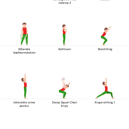
sidevip 2
Stående
Solhilsen
Stolstilling
bækkenrotation
Udstrakte arme
Deep Squat Chair
Krigerstilling 1
positur
Kriya