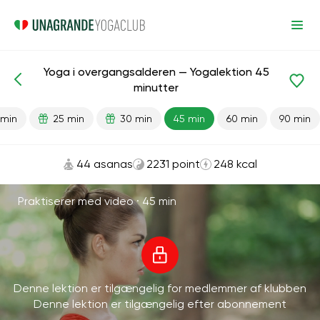
Yoga i overgangsalderen — Yogalektion 45
Færdiglavede lektioner
Alder
minutter
 min
25 min
30 min
45 min
60 min
90 min
44 asanas
2231 point
248 kcal
Praktiserer med video ·
45 min
Denne lektion er tilgængelig for medlemmer af klubben
Denne lektion er tilgængelig efter abonnement