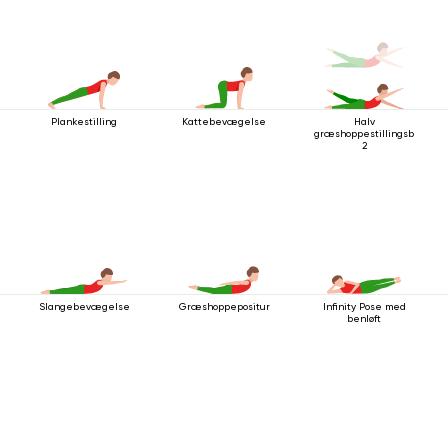
Plankestilling
Kattebevægelse
Halv
græshoppestillingsbevæg
2
Slangebevægelse
Græshoppepositur
Infinity Pose med
benløft