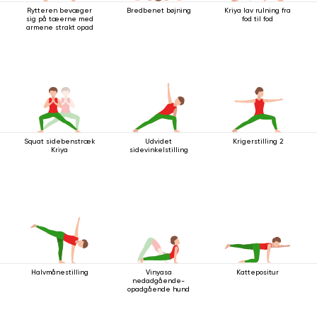
Rytteren bevæger
Bredbenet bøjning
Kriya lav rulning fra
sig på tæerne med
fod til fod
armene strakt opad
Squat sidebenstræk
Udvidet
Krigerstilling 2
Kriya
sidevinkelstilling
Halvmånestilling
Vinyasa
Kattepositur
nedadgående-
opadgående hund