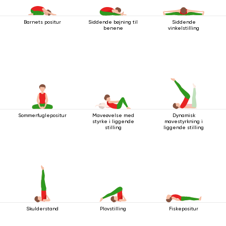
Barnets positur
Siddende bøjning til
Siddende
benene
vinkelstilling
Sommerfuglepositur
Maveøvelse med
Dynamisk
styrke i liggende
mavestyrkning i
stilling
liggende stilling
Skulderstand
Plovstilling
Fiskepositur