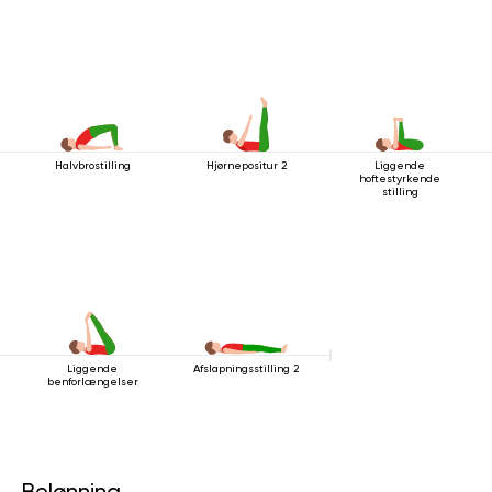
Halvbrostilling
Hjørnepositur 2
Liggende
hoftestyrkende
stilling
Liggende
Afslapningsstilling 2
benforlængelser
Belønning