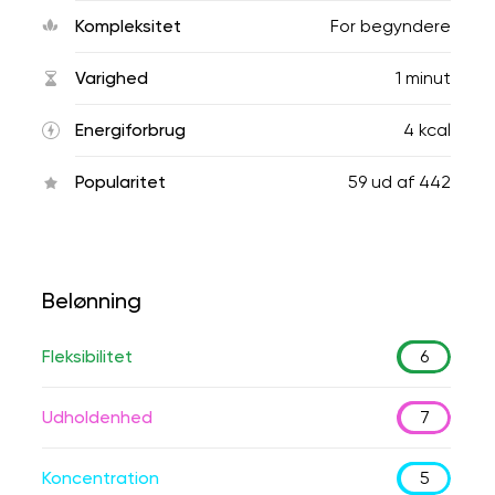
Kompleksitet
For begyndere
Varighed
1 minut
Energiforbrug
4 kcal
Popularitet
59
ud af
442
Belønning
Fleksibilitet
6
Udholdenhed
7
Koncentration
5