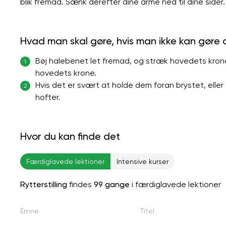
blik fremad. Sænk derefter dine arme ned til dine sider. 
Hvad man skal gøre, hvis man ikke kan gøre
Bøj halebenet let fremad, og stræk hovedets krone op
1
hovedets krone.
Hvis det er svært at holde dem foran brystet, eller 
2
hofter.
Hvor du kan finde det
Færdiglavede lektioner
Intensive kurser
Rytterstilling
findes
99 gange
i færdiglavede lektioner
Emne
Titel