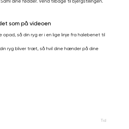
Saml dine fødder. Vend tilbage til bjergstillingen.
 det som på videoen
ad, så din ryg er i en lige linje fra halebenet til
din ryg bliver træt, så hvil dine hænder på dine
Tid