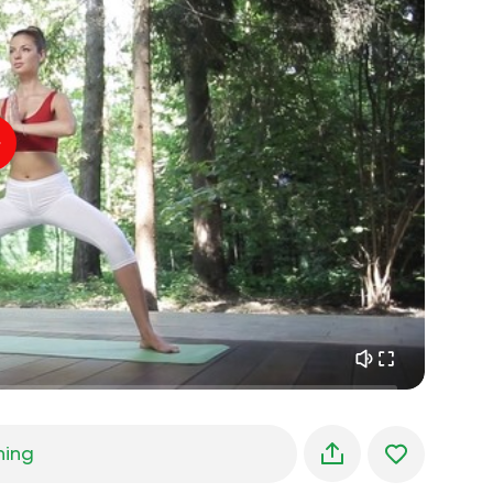
sjælens flugt
01:44
indre fred
01:27
morgendrømme
01:34
skovens kølighed
05:00
Instruktørens stemme
sommerregn
02:00
bjergstilhed
02:00
havbrise
02:00
vindens stemme
02:00
forårsskov
02:00
ning