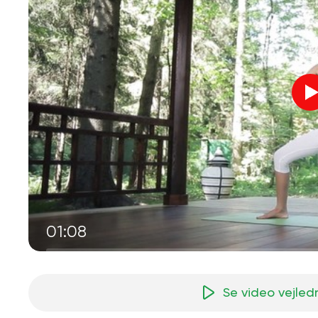
01:08
Se video vejled