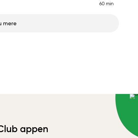
60 min
u mere
Club appen