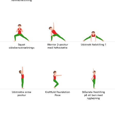
halvmånestilling
Squat
Warrior 2-positur
Udstrakt fodstilling 1
sidebensstrækningsstilling
med hoftestøtte
Udstrakte arme
Kraftfuld Foundation
Stående frøstilling
positur
Pose
på ét ben med
rygbøjning