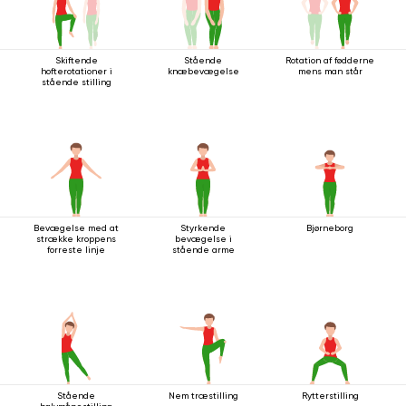
Skiftende
Stående
Rotation af fødderne
hofterotationer i
knæbevægelse
mens man står
stående stilling
Bevægelse med at
Styrkende
Bjørneborg
strække kroppens
bevægelse i
forreste linje
stående arme
Stående
Nem træstilling
Rytterstilling