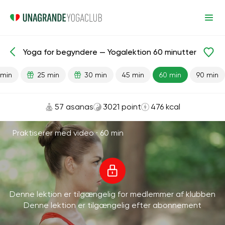
Yoga for begyndere — Yogalektion 60 minutter
Færdiglavede lektioner
Begyndelse
 min
25 min
30 min
45 min
60 min
90 min
57 asanas
3021 point
476 kcal
Praktiserer med video ·
60 min
Denne lektion er tilgængelig for medlemmer af klubben
Denne lektion er tilgængelig efter abonnement