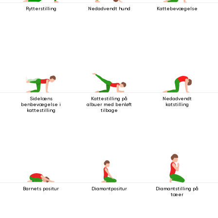
Rytterstilling
Nedadvendt hund
Kattebevægelse
Sidelæns
Kattestilling på
Nedadvendt
benbevægelse i
albuer med benløft
katstilling
kattestilling
tilbage
Barnets positur
Diamantpositur
Diamantstilling på
tæer