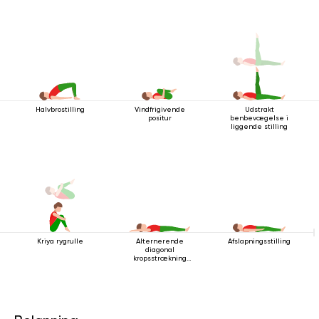
Halvbrostilling
Vindfrigivende
Udstrakt
positur
benbevægelse i
liggende stilling
Kriya rygrulle
Alternerende
Afslapningsstilling
diagonal
kropsstrækning
mens man ligger
ned