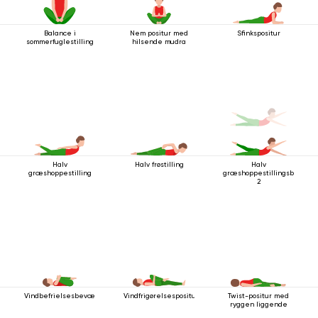
Balance i
Nem positur med
Sfinkspositur
sommerfuglestilling
hilsende mudra
Halv
Halv frøstilling
Halv
græshoppestilling
græshoppestillingsbevæg
2
Vindbefrielsesbevægelsen
Vindfrigørelsespositur
Twist-positur med
ryggen liggende