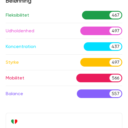
Belønning
Fleksibilitet
467
Udholdenhed
497
Koncentration
437
Styrke
497
Mobilitet
566
Balance
557