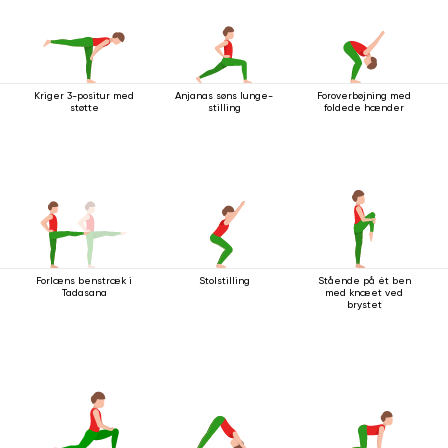
Kriger 3-positur med
Anjanas søns lunge-
Foroverbøjning med
støtte
stilling
foldede hænder
Forlæns benstræk i
Stolstilling
Stående på ét ben
Tadasana
med knæet ved
brystet