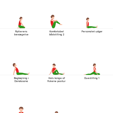
Rytterens
Komfortabel
Personalet udgør
bevægelse
bådstilling 2
Bagbøjning i
Halv konge af
Duestilling 1
Dandasana
fiskene positur