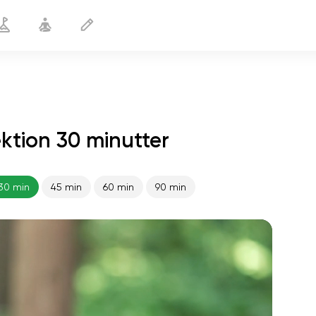
ktion 30 minutter
Yoga for begyndere
30 min
30 min
45 min
60 min
90 min
sjælens flugt
01:44
indre fred
01:27