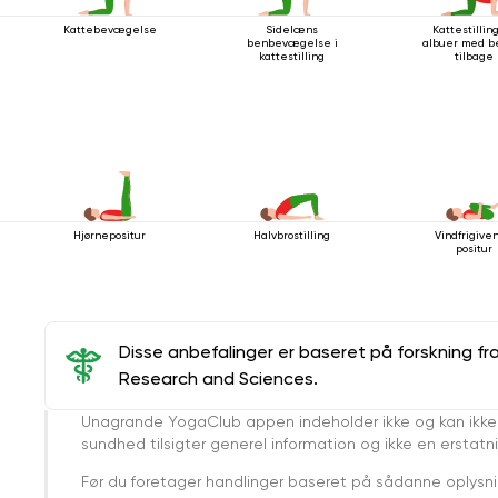
Kattebevægelse
Sidelæns
Kattestillin
benbevægelse i
albuer med be
kattestilling
tilbage
Hjørnepositur
Halvbrostilling
Vindfrigive
positur
Disse anbefalinger er baseret på forskning fr
Research and Sciences.
Unagrande YogaClub appen indeholder ikke og kan ikke
sundhed tilsigter generel information og ikke en erstatn
Før du foretager handlinger baseret på sådanne oplysnin