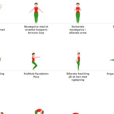
Bevægelse med at
Styrkende
 med
strække kroppens
bevægelse i
forreste linje
stående arme
ling
Kraftfuld Foundation
Stående frøstilling
Krige
Pose
på ét ben med
rygbøjning