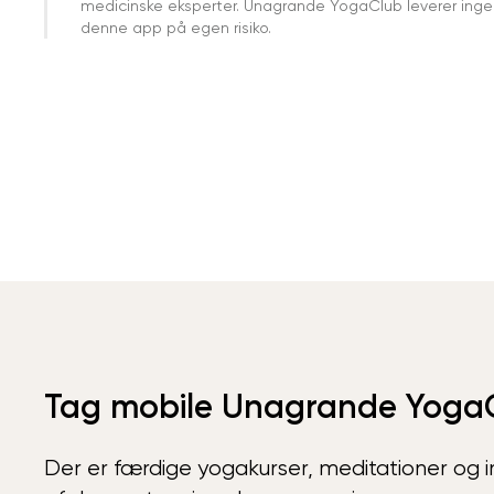
medicinske eksperter. Unagrande YogaClub leverer ingen 
denne app på egen risiko.
Tag mobile Unagrande Yoga
Der er færdige yogakurser, meditationer og int