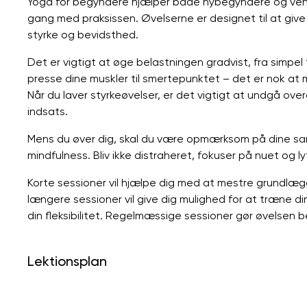
Yoga for begyndere hjælper både nybegyndere og vend
gang med praksissen. Øvelserne er designet til at give o
styrke og bevidsthed.
Det er vigtigt at øge belastningen gradvist, fra simpel 
presse dine muskler til smertepunktet – det er nok
Når du laver styrkeøvelser, er det vigtigt at undgå o
indsats.
Mens du øver dig, skal du være opmærksom på dine sa
mindfulness. Bliv ikke distraheret, fokuser på nuet og lyt 
Korte sessioner vil hjælpe dig med at mestre grundlæ
længere sessioner vil give dig mulighed for at træne d
din fleksibilitet. Regelmæssige sessioner gør øvelsen
Lektionsplan