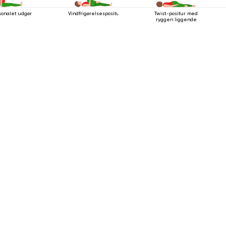
sonalet udgør
Vindfrigørelsespositur
Twist-positur med
ryggen liggende