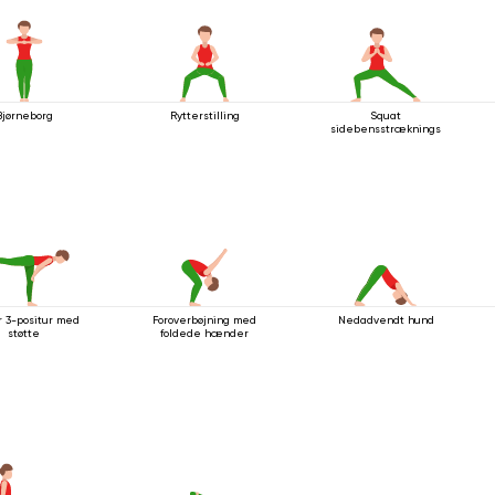
Bjørneborg
Rytterstilling
Squat
sidebensstrækningsstilling
r 3-positur med
Foroverbøjning med
Nedadvendt hund
støtte
foldede hænder