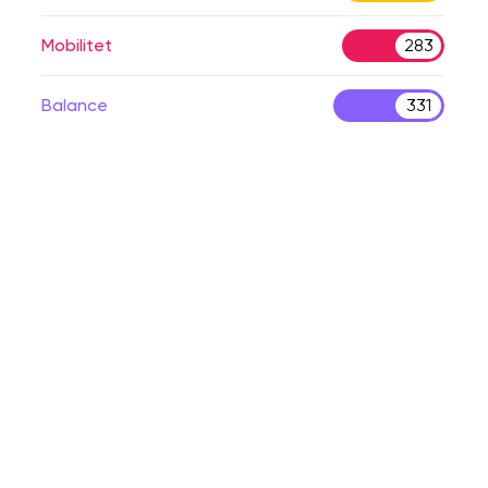
Mobilitet
283
Balance
331