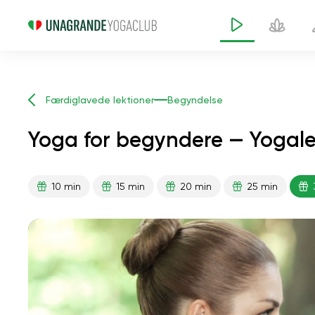
Færdiglavede lektioner
Begyndelse
Yoga for begyndere — Yogale
10 min
15 min
20 min
25 min