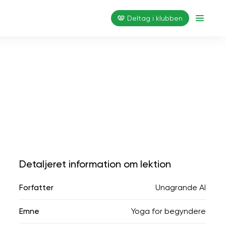
Deltag i klubben
Detaljeret information om lektion
Forfatter
Unagrande AI
Emne
Yoga for begyndere