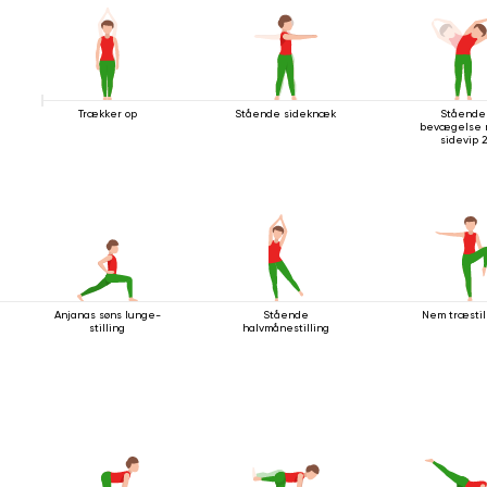
Trækker op
Stående sideknæk
Stående
bevægelse
sidevip 2
Anjanas søns lunge-
Stående
Nem træstil
stilling
halvmånestilling