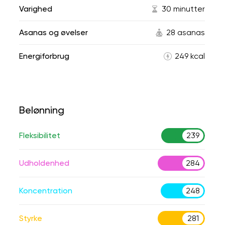
Varighed
30 minutter
Asanas og øvelser
28 asanas
Energiforbrug
249 kcal
Belønning
Fleksibilitet
239
Udholdenhed
284
Koncentration
248
Styrke
281