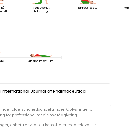
g på
Nedadvendt
Barnets positur
Per
nløft
katstilling
nde
Afslapningsstilling
a International Journal of Pharmaceutical
 indeholde sundhedsanbefalinger. Oplysninger om
ing for professionel medicinsk rådgivning.
ger, anbefaler vi at du konsulterer med relevante