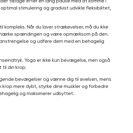
er tilbage efter en lang pause med at komme i
ptimal stimulering og gradvist udvikle fleksibilitet,
til kompleks. Når du laver strækøvelser, må du ikke
 at mærke spændingen og være opmærksom på den.
veranstrengelse og udføre dem med en behagelig
nseindtryk. Yoga er ikke kun bevægelse, men også
til din krop.
ggende bevægelser og vænne dig til øvelsen, mens
in krop mere dybt, styrke dine muskler og forbedre
 behagelig og maksimerer udbyttet.