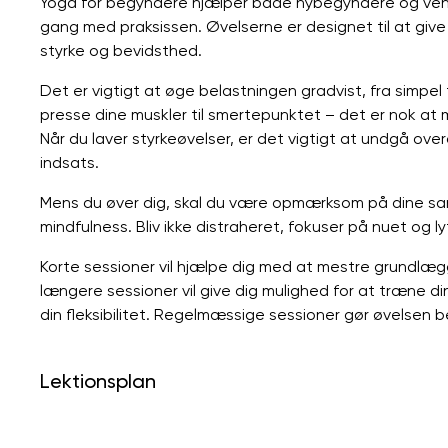
Yoga for begyndere hjælper både nybegyndere og vend
gang med praksissen. Øvelserne er designet til at give o
styrke og bevidsthed.
Det er vigtigt at øge belastningen gradvist, fra simpel 
presse dine muskler til smertepunktet – det er nok
Når du laver styrkeøvelser, er det vigtigt at undgå o
indsats.
Mens du øver dig, skal du være opmærksom på dine sa
mindfulness. Bliv ikke distraheret, fokuser på nuet og lyt 
Korte sessioner vil hjælpe dig med at mestre grundlæ
længere sessioner vil give dig mulighed for at træne d
din fleksibilitet. Regelmæssige sessioner gør øvelsen
Lektionsplan