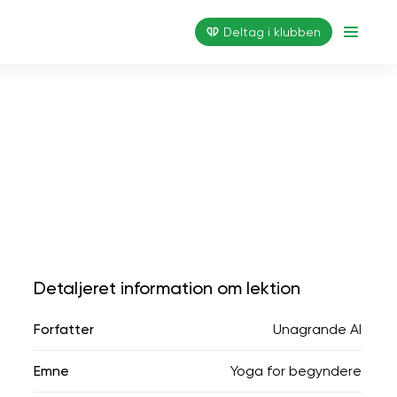
Deltag i klubben
Detaljeret information om lektion
Forfatter
Unagrande AI
Emne
Yoga for begyndere