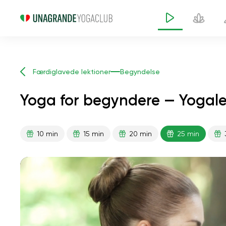
Færdiglavede lektioner
Begyndelse
Yoga for begyndere — Yogale
10 min
15 min
20 min
25 min