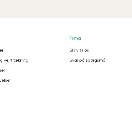
Firma
er
Skriv til os
g vejrtrækning
Svar på spørgsmål
ser
velser