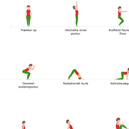
Trækker op
Udstrakte arme
Kraftfuld Foun
positur
Pose
Gammel
Nedadvendt hund
Kattebevæg
elefantpositur