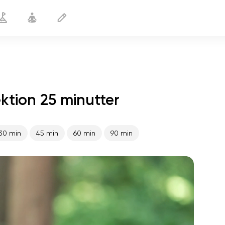
ktion 25 minutter
Yoga for begyndere
25 min
30 min
45 min
60 min
90 min
sjælens flugt
01:44
indre fred
01:27