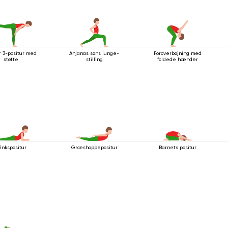
r 3-positur med
Anjanas søns lunge-
Foroverbøjning med
støtte
stilling
foldede hænder
finkspositur
Græshoppepositur
Barnets positur