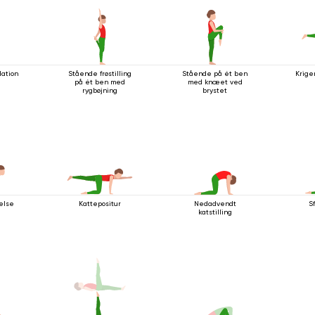
dation
Stående frøstilling
Stående på ét ben
Krige
på ét ben med
med knæet ved
rygbøjning
brystet
else
Kattepositur
Nedadvendt
S
katstilling