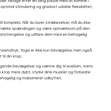
er tilbage efter en lang pause med at komme i
ptimal stimulering og gradvist udvikle fleksibilitet,
til kompleks. Når du laver strækøvelser, må du ikke
 at mærke spændingen og være opmærksom på den.
veranstrengelse og udføre dem med en behagelig
nseindtryk. Yoga er ikke kun bevægelse, men også
til din krop.
ggende bevægelser og vænne dig til øvelsen, mens
in krop mere dybt, styrke dine muskler og forbedre
 behagelig og maksimerer udbyttet.