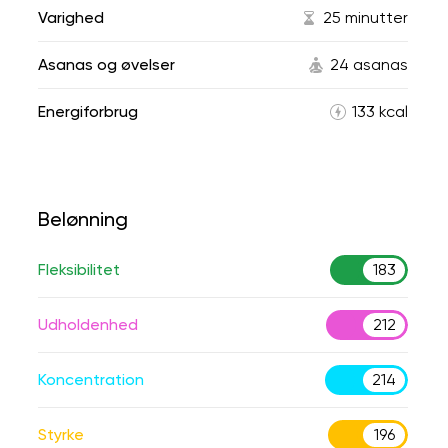
Varighed
25 minutter
Asanas og øvelser
24 asanas
Energiforbrug
133 kcal
Belønning
Fleksibilitet
183
Udholdenhed
212
Koncentration
214
Styrke
196