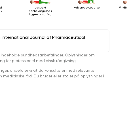
el
Udstrakt
Halvbrobevægelse
Vindf
 2
benbevægelse i
liggende stilling
a International Journal of Pharmaceutical
 indeholde sundhedsanbefalinger. Oplysninger om
ing for professionel medicinsk rådgivning.
ger, anbefaler vi at du konsulterer med relevante
medicinske råd. Du bruger eller stoler på oplysninger i