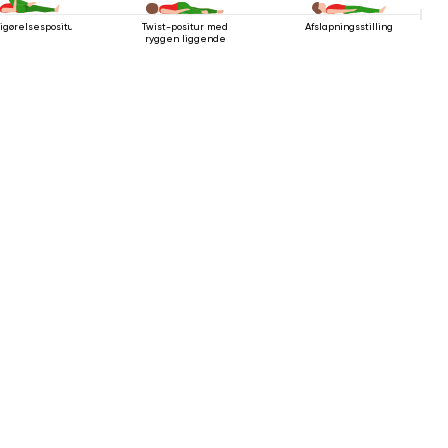
rigørelsespositur
Twist-positur med
Afslapningsstilling
ryggen liggende