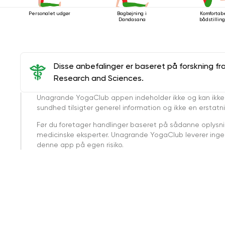
Personalet udgør
Bagbøjning i
Komfortab
Dandasana
bådstilling
Disse anbefalinger er baseret på forskning fr
Research and Sciences.
Unagrande YogaClub appen indeholder ikke og kan ikke
sundhed tilsigter generel information og ikke en erstatn
Før du foretager handlinger baseret på sådanne oplysnin
medicinske eksperter. Unagrande YogaClub leverer ingen 
denne app på egen risiko.