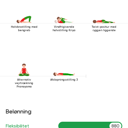
Halvbrostilling med
Vindfrigivende
Twist-positur med
bengreb
halvstilling Kriya
ryggen liggende
Alternativ
Afslapningsstilling 3
vejrtrækning
Pranayama
Belønning
Fleksibilitet
880