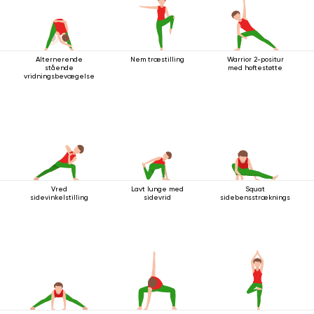
Alternerende
Nem træstilling
Warrior 2-positur
stående
med hoftestøtte
vridningsbevægelse
Vred
Lavt lunge med
Squat
sidevinkelstilling
sidevrid
sidebensstrækningsstilling