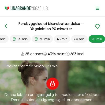
Forebyggelse af blærebetændelse —
Færdiglavede lektioner
Blærebetændelse
Yogalektion 90 minutter
 min
25 min
30 min
45 min
60 min
90 min
65 asanas
4396 point
683 kcal
Praktiserer med video ·
90 min
Denne lektion er tilgængelig for medlemmer af klubben
Denne lektion er tilgængelig efter abonnement