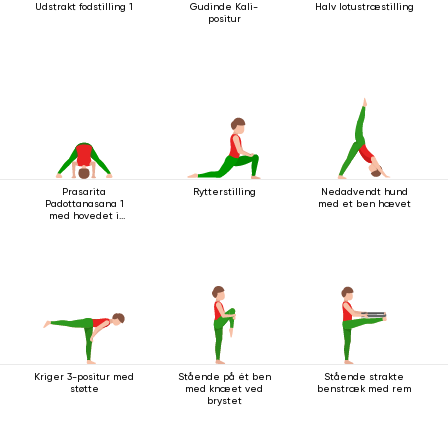
Udstrakt fodstilling 1
Gudinde Kali-
Halv lotustræstilling
positur
Prasarita
Rytterstilling
Nedadvendt hund
Padottanasana 1
med et ben hævet
med hovedet i
gulvet
Kriger 3-positur med
Stående på ét ben
Stående strakte
støtte
med knæet ved
benstræk med rem
brystet