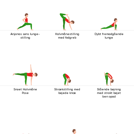
Anjanas søns lunge-
Halvmånestilling
Dybt fremadgående
stilling
med fodgreb
lunge
Snoet Halvmåne
Strækstilling med
Stående bøjning
Pose
bøjede knæ
med strakt bøjet
ben opad