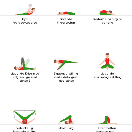
Dyb
Sovende
Siddende bøjning til
kobrabevægelse
krigerpositur
benene
Liggende Kriya med
Liggende stilling
Liggende
fodgreb lige med
med sidefodgreb
sommerfuglestilling
støtte 3
med støtte
Vidvinkellig
Plovstilling
Ører mellem
liggende stilling
knæene positur