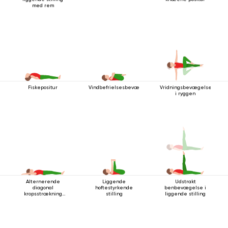
med rem
Fiskepositur
Vindbefrielsesbevægelsen
Vridningsbevægelse
i ryggen
Alternerende
Liggende
Udstrakt
diagonal
hoftestyrkende
benbevægelse i
kropsstrækning
stilling
liggende stilling
mens man ligger
ned