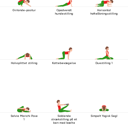
Girlande-positur
Opadvendt
Horisontal
hundestilling
hofteåbningsstilling
Halvsplittet stilling
Kattebevægelse
Duestilling 1
Salvie Marichi Pose
Siddende
Simpelt Yogisk Segl
1
strækstilling på ét
ben med bælte