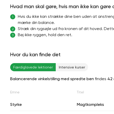
Hvad man skal gøre, hvis man ikke kan gøre
Hvis du ikke kan strække dine ben uden at anstren
1
mærke din balance.
Stræk din rygsøjle ud fra kronen af ​​dit hoved. Dett
2
Bøj ikke ryggen, hold den ret.
3
Hvor du kan finde det
Færdiglavede lektioner
Intensive kurser
Balancerende vinkelstilling med spredte ben
findes
42
Emne
Titel
Styrke
Magtkompleks