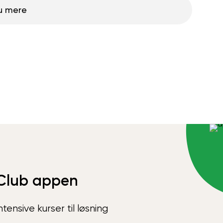
u mere
Club appen
ensive kurser til løsning