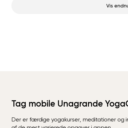
Vis endn
Tag mobile Unagrande Yoga
Der er færdige yogakurser, meditationer og int
af de mest varierede opgaver i appen.