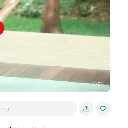
indre fred
01:27
morgendrømme
01:34
skovens kølighed
05:00
Instruktørens stemme
sommerregn
02:00
bjergstilhed
02:00
havbrise
02:00
vindens stemme
02:00
forårsskov
02:00
ning