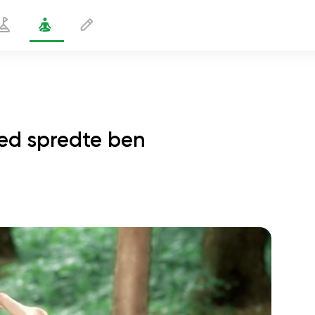
med spredte ben
erende vinkelstilling med spredte ben
1 min
sjælens flugt
01:44