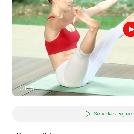
01:15
Se video vejled