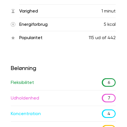
Varighed
1 minut
Energiforbrug
5 kcal
Popularitet
115
ud af
442
Belønning
Fleksibilitet
6
Udholdenhed
7
Koncentration
4