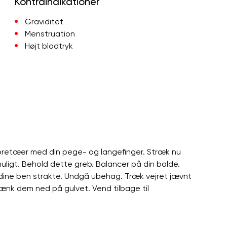
Kontraindikationer
Graviditet
Menstruation
Højt blodtryk
toretæer med din pege- og langefinger. Stræk nu
ligt. Behold dette greb. Balancer på din balde.
e dine ben strakte. Undgå ubehag. Træk vejret jævnt
sænk dem ned på gulvet. Vend tilbage til