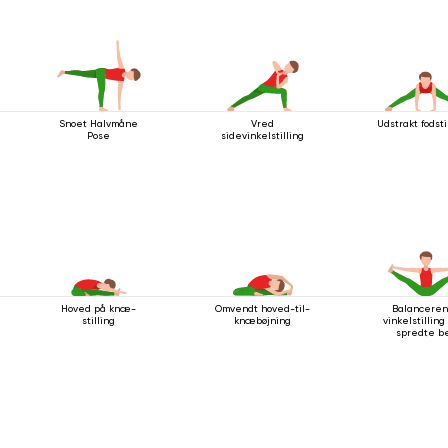
Snoet Halvmåne
Vred
Udstrakt fodsti
Pose
sidevinkelstilling
Hoved på knæ-
Omvendt hoved-til-
Balancere
stilling
knæbøjning
vinkelstillin
spredte b