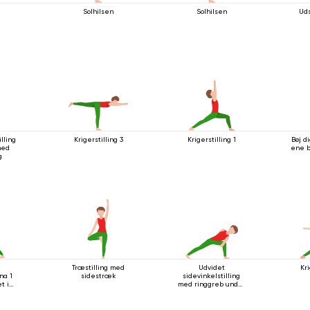
n
Solhilsen
Solhilsen
Uds
lling
Krigerstilling 3
Krigerstilling 1
Bøj d
med
ene b
g
a
Træstilling med
Udvidet
Kri
na 1
sidestræk
sidevinkelstilling
t i
med ringgreb under
knæet