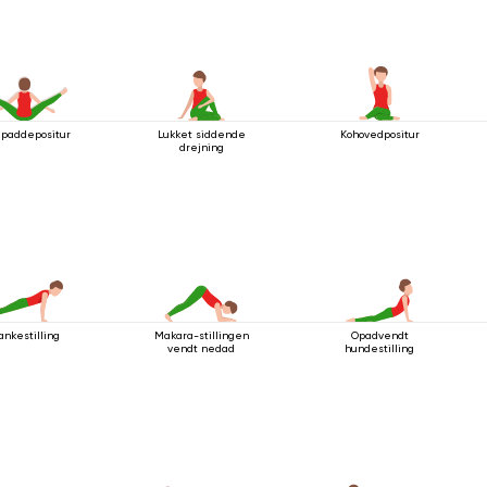
dpaddepositur
Lukket siddende
Kohovedpositur
drejning
ankestilling
Makara-stillingen
Opadvendt
vendt nedad
hundestilling