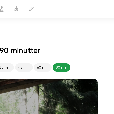
90 minutter
30 min
45 min
60 min
90 min
sjælens flugt
01:44
indre fred
01:27