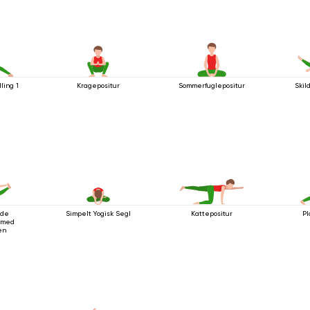
lling 1
Kragepositur
Sommerfuglepositur
Skil
nde
Simpelt Yogisk Segl
Kattepositur
Pl
g med
en