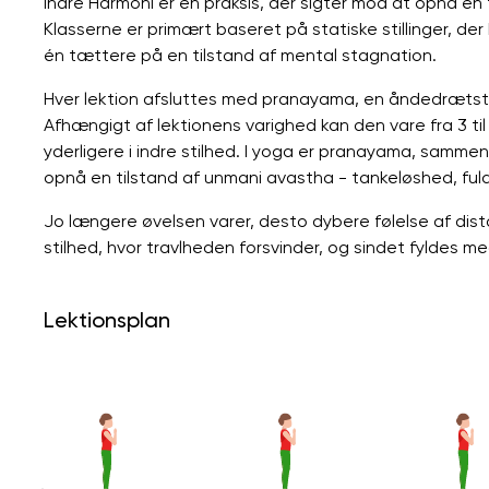
Indre Harmoni er en praksis, der sigter mod at opnå en 
Klasserne er primært baseret på statiske stillinger, d
én tættere på en tilstand af mental stagnation.
Hver lektion afsluttes med pranayama, en åndedrætstekn
Afhængigt af lektionens varighed kan den vare fra 3 til
yderligere i indre stilhed. I yoga er pranayama, sammen
opnå en tilstand af unmani avastha - tankeløshed, fuld
Jo længere øvelsen varer, desto dybere følelse af dis
stilhed, hvor travlheden forsvinder, og sindet fyldes me
Lektionsplan