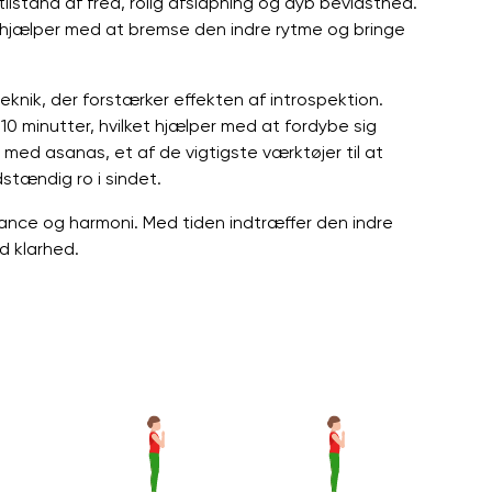
tilstand af fred, rolig afslapning og dyb bevidsthed.
er hjælper med at bremse den indre rytme og bringe
ik, der forstærker effekten af ​​introspektion.
 10 minutter, hvilket hjælper med at fordybe sig
 med asanas, et af de vigtigste værktøjer til at
stændig ro i sindet.
tance og harmoni. Med tiden indtræffer den indre
d klarhed.