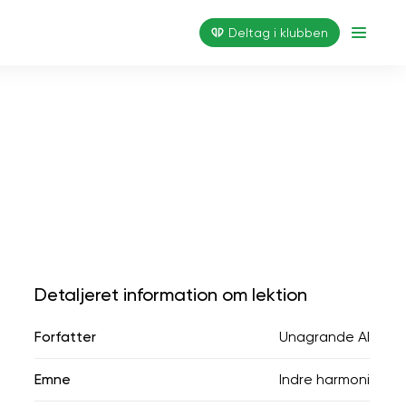
Deltag i klubben
Detaljeret information om lektion
Forfatter
Unagrande AI
Emne
Indre harmoni