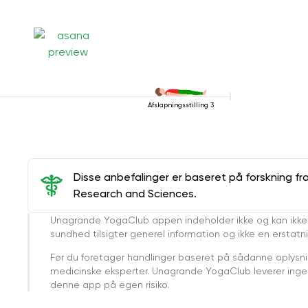
Afslapningsstilling 3
Disse anbefalinger er baseret på forskning fr
Research and Sciences.
Unagrande YogaClub appen indeholder ikke og kan ikke
sundhed tilsigter generel information og ikke en erstatn
Før du foretager handlinger baseret på sådanne oplysnin
medicinske eksperter. Unagrande YogaClub leverer ingen 
denne app på egen risiko.