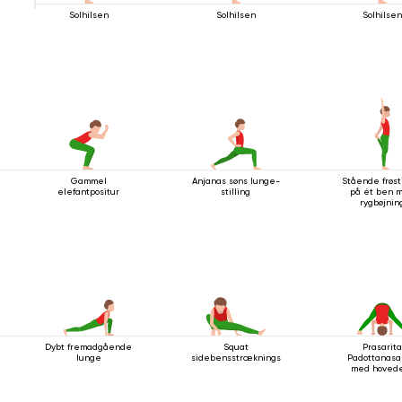
Solhilsen
Solhilsen
Solhilse
Gammel
Anjanas søns lunge-
Stående frøsti
elefantpositur
stilling
på ét ben 
rygbøjnin
Dybt fremadgående
Squat
Prasarit
lunge
sidebensstrækningsstilling
Padottanasa
med hovede
gulvet