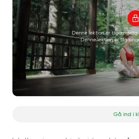
Denne lektion er tilgængeli
Denne lektion er tilgæn
Gå ind i 