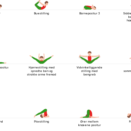
r
Buestilling
Barnepositur 3
Sidde
b
hæ
ositur
Hjørnestilling med
Vidvinkelliggende
spredte ben og
stilling med
somme
strakte arme fremad
bengreb
nd
Plovstilling
Ører mellem
F
knæene positur