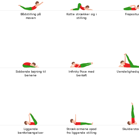
Bådstilling på
Katte strækker sig i
Frøpositu
maven
stilling
Siddende bøjning til
Infinity Pose med
Uendelighedsp
benene
benløft
Liggende
Stræk armene opad
Skuldersta
benforlængelser
fra liggende stilling