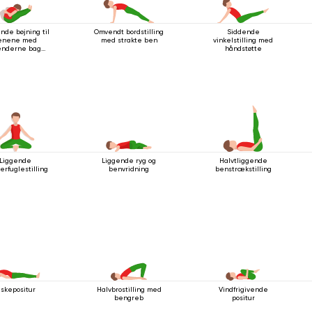
nde bøjning til
Omvendt bordstilling
Siddende
enene med
med strakte ben
vinkelstilling med
nderne bag
håndstøtte
ryggen
Liggende
Liggende ryg og
Halvtliggende
rfuglestilling
benvridning
benstrækstilling
iskepositur
Halvbrostilling med
Vindfrigivende
bengreb
positur