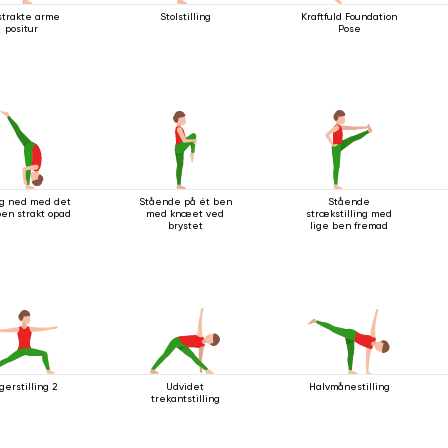
trakte arme
Stolstilling
Kraftfuld Foundation
positur
Pose
ig ned med det
Stående på ét ben
Stående
en strakt opad
med knæet ved
strækstilling med
brystet
lige ben fremad
gerstilling 2
Udvidet
Halvmånestilling
trekantstilling