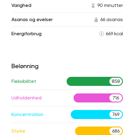
Varighed
90 minutter
Asanas og øvelser
66 asanas
Energiforbrug
669 kcal
Belønning
Fleksibilitet
858
Udholdenhed
716
Koncentration
769
Styrke
686