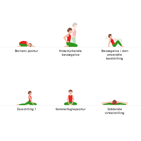
Barnets positur
Knæstyrkende
Bevægelse i den
bevægelse
omvendte
bordstilling
Duestilling 1
Sommerfuglepositur
Siddende
vinkelstilling