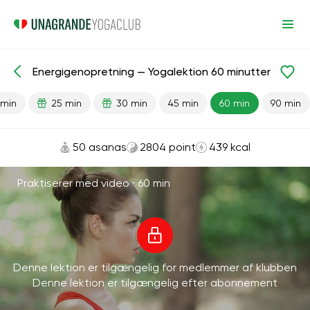
Energigenopretning — Yogalektion 60 minutter
Færdiglavede lektioner
Energi
 min
25 min
30 min
45 min
60 min
90 min
50 asanas
2804 point
439 kcal
Praktiserer med video ·
60 min
Denne lektion er tilgængelig for medlemmer af klubben
Denne lektion er tilgængelig efter abonnement