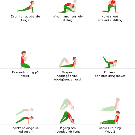
Dybt fremadgående
Kriya i hanuman halv
Halvt snoet
lunge
stilling
sidevinkelstilling
Diamantstilling på
Vinyasa
Kattens
tæer
nedadgående-
benstrækningsbevægelse
opadgående hund
Plankebevægelse
Tågang hos
Cobra Drejning
med én arm
nedadvendt hund
Move 2