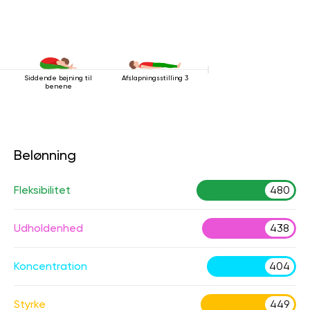
Siddende bøjning til
Afslapningsstilling 3
benene
Belønning
Fleksibilitet
480
Udholdenhed
438
Koncentration
404
Styrke
449