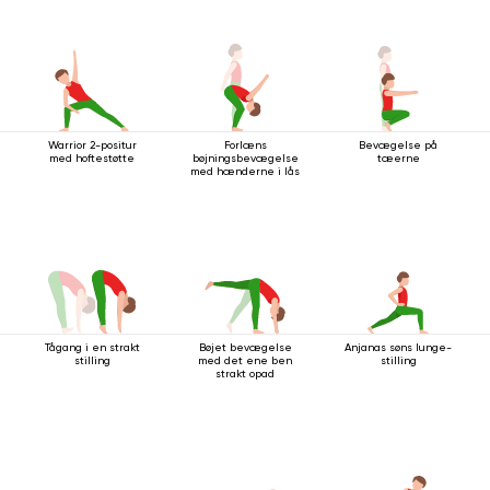
Warrior 2-positur
Forlæns
Bevægelse på
med hoftestøtte
bøjningsbevægelse
tæerne
med hænderne i lås
Tågang i en strakt
Bøjet bevægelse
Anjanas søns lunge-
stilling
med det ene ben
stilling
strakt opad