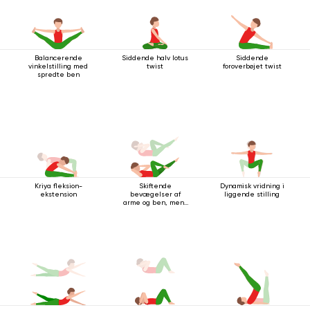
Balancerende
Siddende halv lotus
Siddende
vinkelstilling med
twist
foroverbøjet twist
spredte ben
Kriya fleksion-
Skiftende
Dynamisk vridning i
ekstension
bevægelser af
liggende stilling
arme og ben, mens
du ligger på ryggen