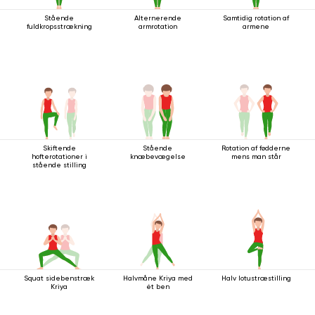
Stående
Alternerende
Samtidig rotation af
fuldkropsstrækning
armrotation
armene
Skiftende
Stående
Rotation af fødderne
hofterotationer i
knæbevægelse
mens man står
stående stilling
Squat sidebenstræk
Halvmåne Kriya med
Halv lotustræstilling
Kriya
ét ben