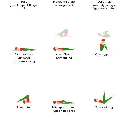
Halv
Mavestyrkende
Dynamisk
græshoppestillingsbevægelse
bevægelse 2
mavestyrkning i
2
liggende stilling
Alternerende
Kriya rygrulle
Kriya Plow –
diagonal
Sovestilling
kropsstrækning
mens man ligger
ned
Plovstilling
Twist-positur med
Saksestilling
ryggen liggende