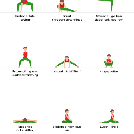
Gudinde Kali-
Squat
Stående lige ben
positur
sidebensstrækningsstilling
sidestræk med rem
Rytterstilling med
Udstrakt fodstilling 1
Kragepositur
skulderstrækning
Siddende
Siddende halv lotus
Duestilling 1
vinkelstilling
twist