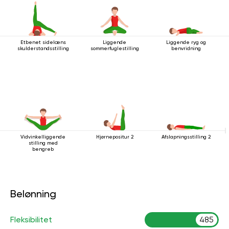
Etbenet sidelæns
Liggende
Liggende ryg og
skulderstandsstilling
sommerfuglestilling
benvridning
Vidvinkelliggende
Hjørnepositur 2
Afslapningsstilling 2
stilling med
bengreb
Belønning
Fleksibilitet
485