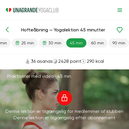
Hofteåbning — Yogalektion 45 minutter
Færdiglavede lektioner
Fleksibilitet
Bækken
Led
 min
25 min
30 min
45 min
60 min
90 min
36 asanas
2428 point
290 kcal
Praktiserer med video ·
45 min
Denne lektion er tilgængelig for medlemmer af klubben
Denne lektion er tilgængelig efter abonnement