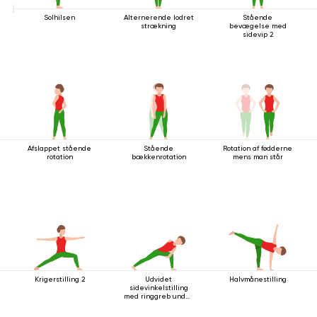
Solhilsen
Alternerende lodret
Stående
strækning
bevægelse med
sidevip 2
Afslappet stående
Stående
Rotation af fødderne
rotation
bækkenrotation
mens man står
Krigerstilling 2
Udvidet
Halvmånestilling
sidevinkelstilling
med ringgreb under
knæet