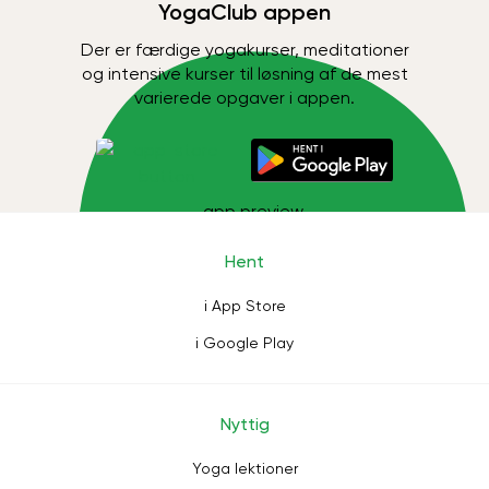
YogaClub appen
Der er færdige yogakurser, meditationer
og intensive kurser til løsning af de mest
varierede opgaver i appen.
Hent
i App Store
i Google Play
Nyttig
Yoga lektioner