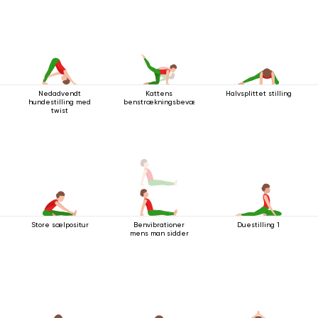
Nedadvendt
Kattens
Halvsplittet stilling
hundestilling med
benstrækningsbevægelse
twist
Store sælpositur
Benvibrationer
Duestilling 1
mens man sidder