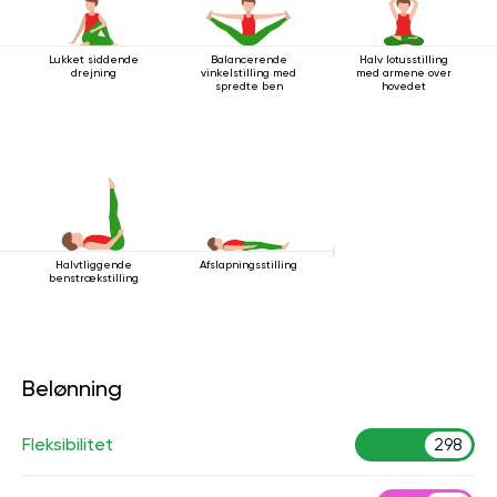
Lukket siddende
Balancerende
Halv lotusstilling
drejning
vinkelstilling med
med armene over
spredte ben
hovedet
Halvtliggende
Afslapningsstilling
benstrækstilling
Belønning
Fleksibilitet
298