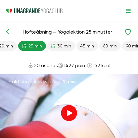
Hofteåbning — Yogalektion 25 minutter
Færdiglavede lektioner
Fleksibilitet
Bækken
Led
20 min
25 min
30 min
45 min
60 min
90 mi
20 asanas
1427 point
152 kcal
Praktiserer med video ·
25 min