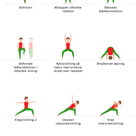
Solhilsen
Afslappet stående
Stående
rotation
bækkenrotation
Skiftende
Rytterstilling på
Bredbenet bøjning
hofterotationer i
tæer med armene
stående stilling
strakt over hovedet
Krigerstilling 2
Udvidet
Vred
sidevinkelstilling
sidevinkelstilling