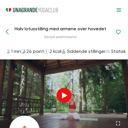
Halv lotusstilling med armene over hovedet
Asanas og øvelser
Siddende stillinger
Sanjali padmasana
1 min
24 point
2 kcal
Siddende stillinger
Statisk