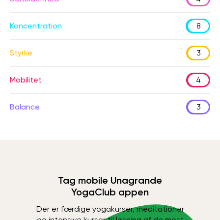
Koncentration
8
Styrke
3
Mobilitet
4
Balance
3
Tag mobile Unagrande
YogaClub appen
Der er færdige yogakurser, meditationer
og intensive kurser til løsning af de mest