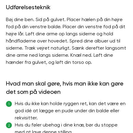
Udførelsesteknik
Bøj dine ben. Sid på gulvet. Placer hælen på din højre
fod på din venstre balde. Placer din venstre fod på dit
højre lår. Løft dine arme op langs siderne og hold
håndfladerne over hovedet. Spred dine albuer ud til
siderne. Træk vejret naturligt. Sænk derefter langsomt
dine arme ned langs siderne. Knæl ned. Løft dine
hænder fra gulvet, og løft din torso op.
Hvad man skal gøre, hvis man ikke kan gøre
det som på videoen
Hvis du ikke kan holde ryggen ret, kan det være en
1
god idé at lægge en pude under din balde eller
rekvisitter.
Hvis du føler ubehag i dine knæ, bør du stoppe
2
med at lave denne stilling.