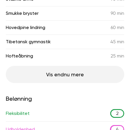
Smukke bryster
90 min
Hovedpine lindring
60 min
Tibetansk gymnastik
45 min
Hofteåbning
25 min
Vis endnu mere
Belønning
Fleksibilitet
2
Udholdenhed
4