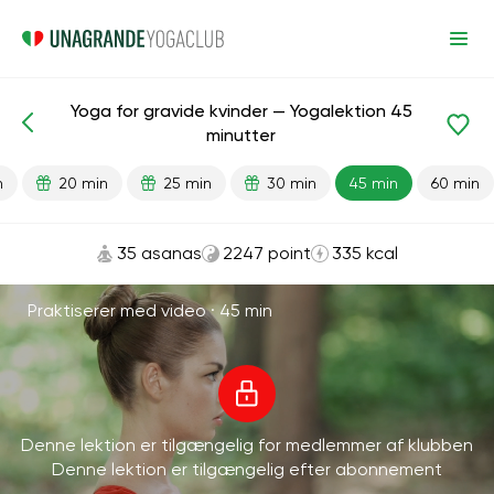
Yoga for gravide kvinder — Yogalektion 45
Færdiglavede lektioner
Graviditet
minutter
n
20 min
25 min
30 min
45 min
60 min
35 asanas
2247 point
335 kcal
Praktiserer med video ·
45 min
Denne lektion er tilgængelig for medlemmer af klubben
Denne lektion er tilgængelig efter abonnement