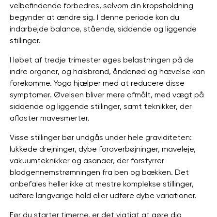
velbefindende forbedres, selvom din kropsholdning
begynder at ændre sig. I denne periode kan du
indarbejde balance, stående, siddende og liggende
stillinger.
I løbet af tredje trimester øges belastningen på de
indre organer, og halsbrand, åndenød og hævelse kan
forekomme. Yoga hjælper med at reducere disse
symptomer. Øvelsen bliver mere afmålt, med vægt på
siddende og liggende stillinger, samt teknikker, der
aflaster mavesmerter.
Visse stillinger bør undgås under hele graviditeten:
lukkede drejninger, dybe foroverbøjninger, maveleje,
vakuumteknikker og asanaer, der forstyrrer
blodgennemstrømningen fra ben og bækken. Det
anbefales heller ikke at mestre komplekse stillinger,
udføre langvarige hold eller udføre dybe variationer.
Før du starter timerne, er det vigtigt at gøre dig