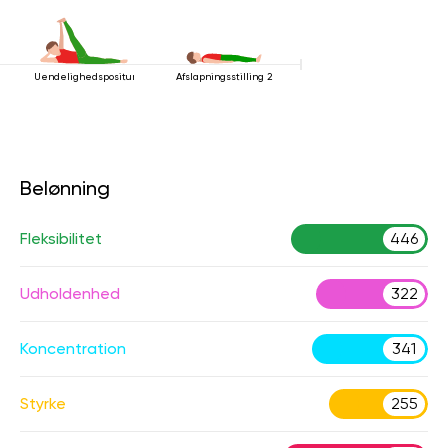
Uendelighedspositur
Afslapningsstilling 2
Belønning
Fleksibilitet
446
Udholdenhed
322
Koncentration
341
Styrke
255