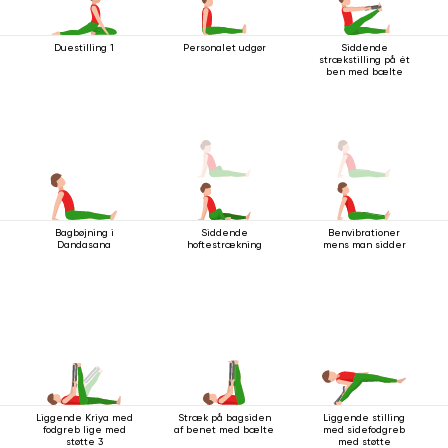
Duestilling 1
Personalet udgør
Siddende
strækstilling på ét
ben med bælte
Bagbøjning i
Siddende
Benvibrationer
Dandasana
hoftestrækning
mens man sidder
Liggende Kriya med
Stræk på bagsiden
Liggende stilling
fodgreb lige med
af ​​benet med bælte
med sidefodgreb
støtte 3
med støtte