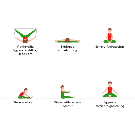
Vidvinkellig
Siddende
Sommerfuglepositur
liggende stilling
vinkelstilling
med rem
Store sælpositur
Et-ben-til-hoved-
Liggende
positur
sommerfuglestilling