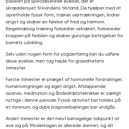
baseret på specialiserede øvelser, der er
skræddersyet til kvindens tilstand. De hjælper med at
opretholde fysisk form, træner vejrtrækningen, lindrer
angst og skaber en følelse af fred og harmoni.
Regelmæssig træning forbedrer velværet, forbereder
kroppen på fødslen og skaber gunstige betingelser for
barnets udvikling.
Selv uden nogen form for yogaerfaring kan du udføre
disse øvelser, men tag højde for graviditetens
trimester.
Første trimester er præget af hormonelle forandringer,
humørsvingninger og øget angst. Afslappende
asanas, meditation og åndedrætsteknikker er særligt
nyttige i denne periode. Fysisk aktivitet bør holdes på
et minimum, og dybe bagoverbøjninger bør undgås.
Andet trimester er det mest behagelige tidspunkt at
øve sig på. Moderkagen er allerede dannet, og dit