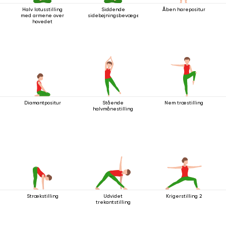
Halv lotusstilling
Siddende
Åben harepositur
med armene over
sidebøjningsbevægelse
hovedet
Diamantpositur
Stående
Nem træstilling
halvmånestilling
Strækstilling
Udvidet
Krigerstilling 2
trekantstilling