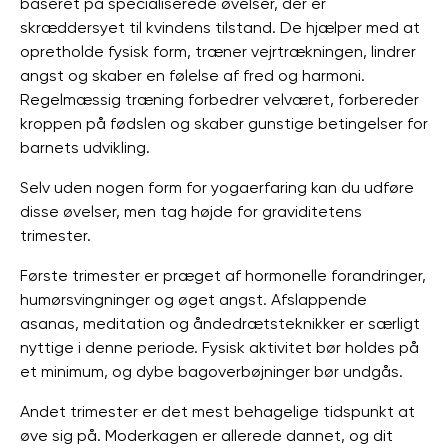
baseret på specialiserede øvelser, der er
skræddersyet til kvindens tilstand. De hjælper med at
opretholde fysisk form, træner vejrtrækningen, lindrer
angst og skaber en følelse af fred og harmoni.
Regelmæssig træning forbedrer velværet, forbereder
kroppen på fødslen og skaber gunstige betingelser for
barnets udvikling.
Selv uden nogen form for yogaerfaring kan du udføre
disse øvelser, men tag højde for graviditetens
trimester.
Første trimester er præget af hormonelle forandringer,
humørsvingninger og øget angst. Afslappende
asanas, meditation og åndedrætsteknikker er særligt
nyttige i denne periode. Fysisk aktivitet bør holdes på
et minimum, og dybe bagoverbøjninger bør undgås.
Andet trimester er det mest behagelige tidspunkt at
øve sig på. Moderkagen er allerede dannet, og dit