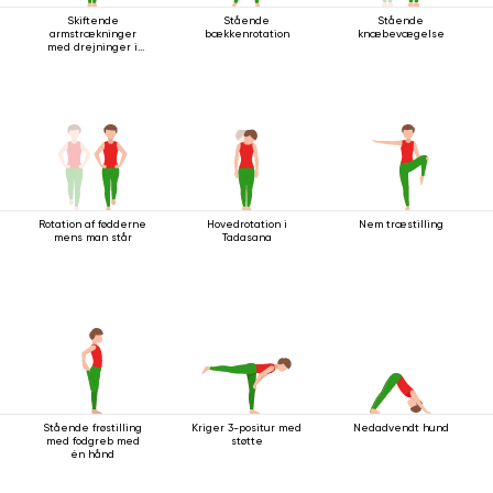
Skiftende
Stående
Stående
armstrækninger
bækkenrotation
knæbevægelse
med drejninger i
stående stilling
Rotation af fødderne
Hovedrotation i
Nem træstilling
mens man står
Tadasana
Stående frøstilling
Kriger 3-positur med
Nedadvendt hund
med fodgreb med
støtte
én hånd