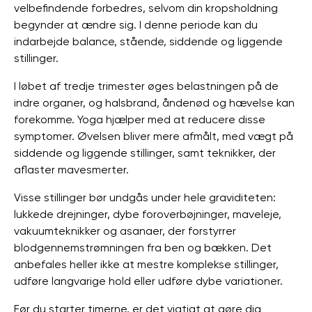
velbefindende forbedres, selvom din kropsholdning
begynder at ændre sig. I denne periode kan du
indarbejde balance, stående, siddende og liggende
stillinger.
I løbet af tredje trimester øges belastningen på de
indre organer, og halsbrand, åndenød og hævelse kan
forekomme. Yoga hjælper med at reducere disse
symptomer. Øvelsen bliver mere afmålt, med vægt på
siddende og liggende stillinger, samt teknikker, der
aflaster mavesmerter.
Visse stillinger bør undgås under hele graviditeten:
lukkede drejninger, dybe foroverbøjninger, maveleje,
vakuumteknikker og asanaer, der forstyrrer
blodgennemstrømningen fra ben og bækken. Det
anbefales heller ikke at mestre komplekse stillinger,
udføre langvarige hold eller udføre dybe variationer.
Før du starter timerne, er det vigtigt at gøre dig