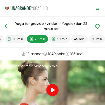
Yoga for gravide kvinder — Yogalektion 25
Færdiglavede lektioner
Graviditet
minutter
n
20 min
25 min
30 min
45 min
60 min
18 asanas
1049 point
185 kcal
Praktiserer med video ·
25 min