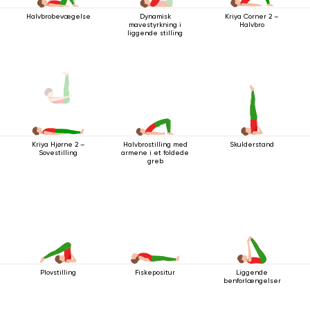
Halvbrobevægelse
Dynamisk
Kriya Corner 2 –
mavestyrkning i
Halvbro
liggende stilling
Halvbrostilling med
Skulderstand
Kriya Hjørne 2 –
armene i et foldede
Sovestilling
greb
Plovstilling
Fiskepositur
Liggende
benforlængelser