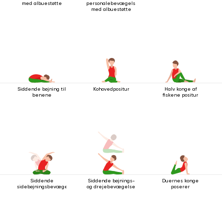
med albuestøtte
personalebevægelse
med albuestøtte
Siddende bøjning til
Kohovedpositur
Halv konge af
benene
fiskene positur
Siddende
Siddende bøjnings-
Duernes konge
sidebøjningsbevægelse
og drejebevægelse
poserer