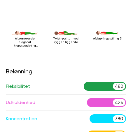
Alternerende
Twist-positur med
Afslapningsstilling 3
diagonal
ryggen liggende
kropsstrækning
mens man ligger
ned
Belønning
Fleksibilitet
482
Udholdenhed
424
Koncentration
380