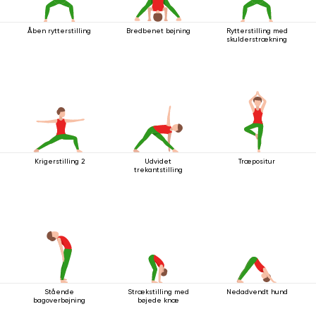
Åben rytterstilling
Bredbenet bøjning
Rytterstilling med
skulderstrækning
Krigerstilling 2
Udvidet
Træpositur
trekantstilling
Stående
Strækstilling med
Nedadvendt hund
bagoverbøjning
bøjede knæ