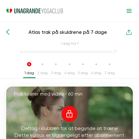
Atlas trak på skuldrene på 7 dage
Intensive yogakurser
Skuldre
1
dag fra 7
1 dag
2 dag
3 dag
4 dag
5 dag
6 dag
7 dag
Praktiserer med video ·
60 min
Deltag i klubben for at begynde at træne
Dette kursus er tilgængeligt efter abonnement