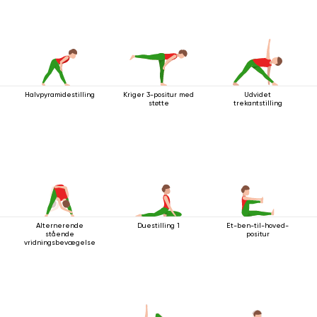
Halvpyramidestilling
Kriger 3-positur med
Udvidet
støtte
trekantstilling
Alternerende
Duestilling 1
Et-ben-til-hoved-
stående
positur
vridningsbevægelse