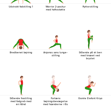
Udstrakt fodstilling 1
Warrior 2-positur
Rytterstilling
med hoftestøtte
Bredbenet bøjning
Anjanas søns lunge-
Stående på ét ben
stilling
med knæet ved
brystet
Stående frøstilling
Forlæns
Gamle Elefant Kriya
med fodgreb med
bøjningsbevægelse
én hånd
med hænderne i lås