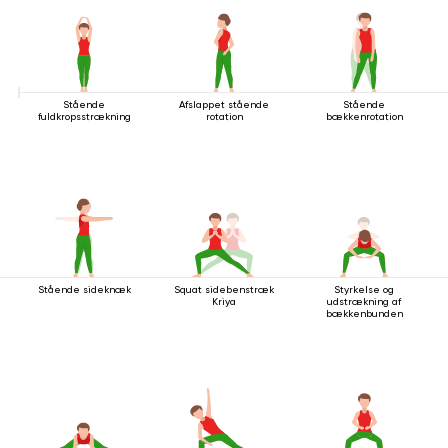
Stående
Afslappet stående
Stående
fuldkropsstrækning
rotation
bækkenrotation
Stående sideknæk
Squat sidebenstræk
Styrkelse og
Kriya
udstrækning af
bækkenbunden