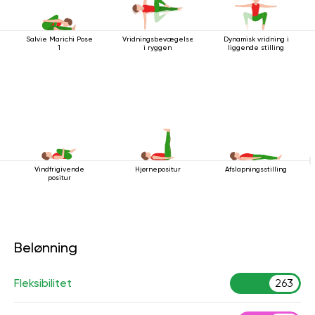
Salvie Marichi Pose
Vridningsbevægelse
Dynamisk vridning i
1
i ryggen
liggende stilling
Vindfrigivende
Hjørnepositur
Afslapningsstilling
positur
Belønning
Fleksibilitet
263