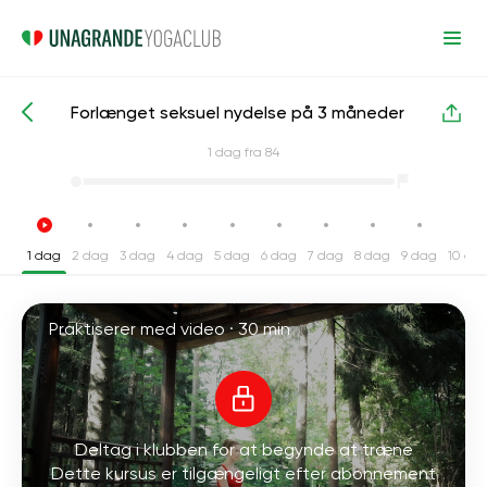
Forlænget seksuel nydelse på 3 måneder
Intensive yogakurser
Køn
1
dag fra 84
1 dag
2 dag
3 dag
4 dag
5 dag
6 dag
7 dag
8 dag
9 dag
10 da
Praktiserer med video ·
30 min
Deltag i klubben for at begynde at træne
Dette kursus er tilgængeligt efter abonnement