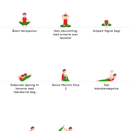
Åben harepositur
Halv lotusstilling
Simpelt Yogisk Segl
med armene over
hovedet
Siddende bøjning til
Salvie Marichi Pose
Dyb
benene med
2
kobrabevægelse
hænderne bag
ryggen