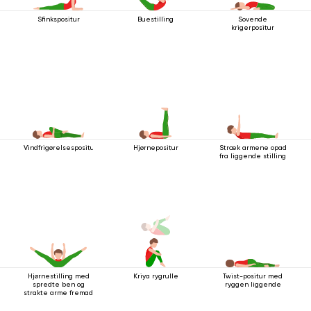
Sfinkspositur
Buestilling
Sovende
krigerpositur
Vindfrigørelsespositur
Hjørnepositur
Stræk armene opad
fra liggende stilling
Hjørnestilling med
Kriya rygrulle
Twist-positur med
spredte ben og
ryggen liggende
strakte arme fremad