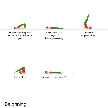
Halvbrostilling med
Alternerende
Omvendt
armene i et foldede
diagonal
kropsstilling
greb
kropsstrækning
mens man ligger
ned
Plovstilling
Afslapningsstilling 2
Belønning