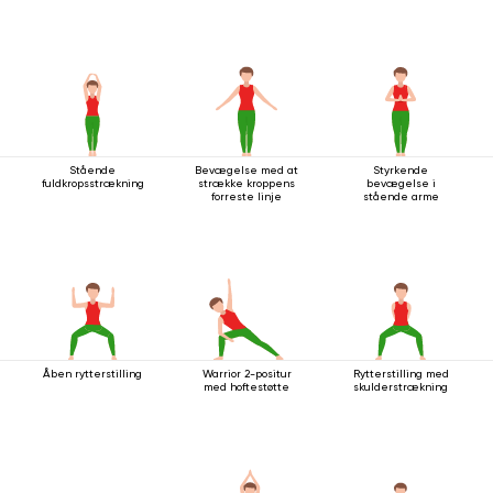
Stående
Bevægelse med at
Styrkende
fuldkropsstrækning
strække kroppens
bevægelse i
forreste linje
stående arme
Åben rytterstilling
Warrior 2-positur
Rytterstilling med
med hoftestøtte
skulderstrækning