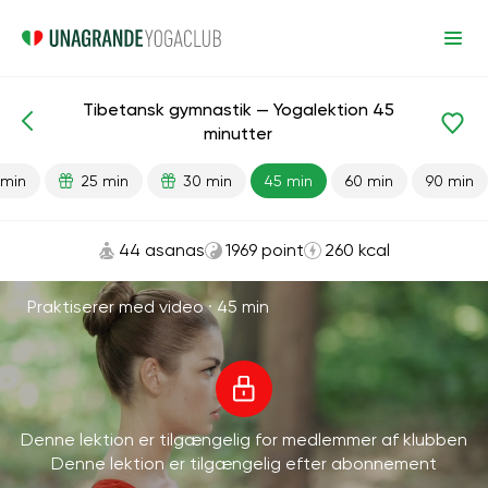
Tibetansk gymnastik — Yogalektion 45
Færdiglavede lektioner
Energi
minutter
 min
25 min
30 min
45 min
60 min
90 min
44 asanas
1969 point
260 kcal
Praktiserer med video ·
45 min
Denne lektion er tilgængelig for medlemmer af klubben
Denne lektion er tilgængelig efter abonnement