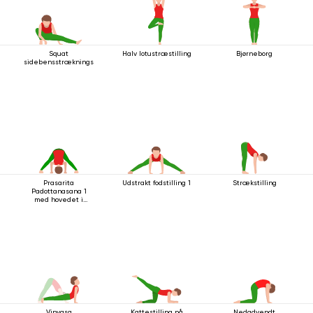
Squat
Halv lotustræstilling
Bjørneborg
sidebensstrækningsstilling
Prasarita
Udstrakt fodstilling 1
Strækstilling
Padottanasana 1
med hovedet i
gulvet
Vinyasa
Kattestilling på
Nedadvendt