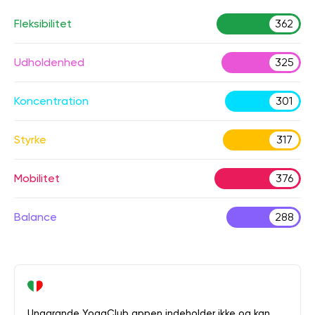
Fleksibilitet
362
Udholdenhed
325
Koncentration
301
Styrke
317
Mobilitet
376
Balance
288
Unagrande YogaClub appen indeholder ikke og kan