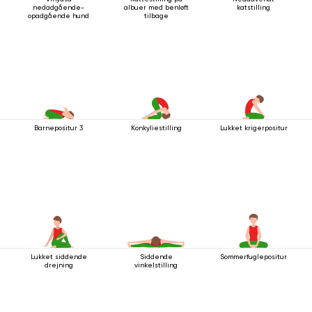
nedadgående-
albuer med benløft
katstilling
opadgående hund
tilbage
Barnepositur 3
Konkyliestilling
Lukket krigerpositur
Lukket siddende
Siddende
Sommerfuglepositur
drejning
vinkelstilling