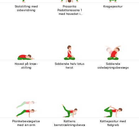
Stolstilling med
Prasarita
Kragepositur
sidevridning
Padottanasana 1
med hovedet i
gulvet
Hoved på knæ-
Siddende halv lotus
Siddende
stilling
twist
sidebøjningsbevægelse
Plankebevægelse
Kattens
Kattepositur med
med én arm
benstrækningsbevægelse
fodgreb