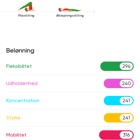
Plovstilling
Afslapningsstilling
Belønning
Fleksibilitet
294
Udholdenhed
240
Koncentration
241
Styrke
241
Mobilitet
316