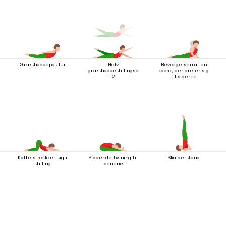
Græshoppepositur
Halv
Bevægelsen af ​​en
græshoppestillingsbevægelse
kobra, der drejer sig
2
til siderne
Katte strækker sig i
Siddende bøjning til
Skulderstand
stilling
benene