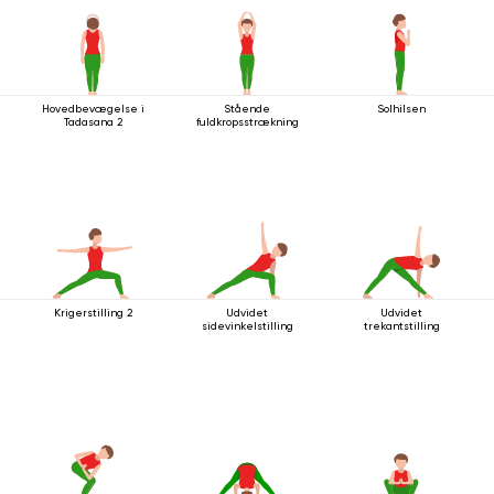
Hovedbevægelse i
Stående
Solhilsen
Tadasana 2
fuldkropsstrækning
Krigerstilling 2
Udvidet
Udvidet
sidevinkelstilling
trekantstilling