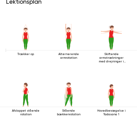
Lektionsplan
Trækker op
Alternerende
Skiftende
armrotation
armstrækninger
med drejninger i
stående stilling
Afslappet stående
Stående
Hovedbevægelse i
rotation
bækkenrotation
Tadasana 1