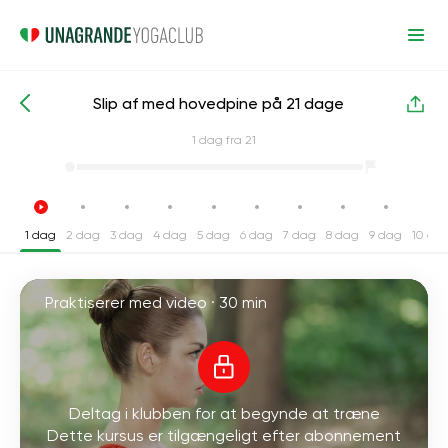
Slip af med hovedpine på 21 dage
Intensive yogakurser
Hoved
1
dag fra 21
1 dag
2 dag
3 dag
4 dag
5 dag
6 dag
7 dag
8 dag
9 dag
10 da
Praktiserer med video ·
30 min
Deltag i klubben for at begynde at træne
Dette kursus er tilgængeligt efter abonnement