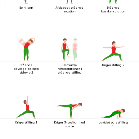
Solhilsen
Afslappet stående
Stående
rotation
bækkenrotation
Stående
Skiftende
Krigerstilling 2
bevægelse med
hofterotationer i
sidevip 2
stående stilling
Krigerstilling 1
Kriger 3-positur med
Udvidet øglestilling
støtte
1