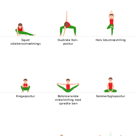
Squat
Gudinde Kali-
Halv lotustræstilling
sidebensstrækningsstilling
positur
Kragepositur
Balancerende
Sommerfuglepositur
vinkelstilling med
spredte ben