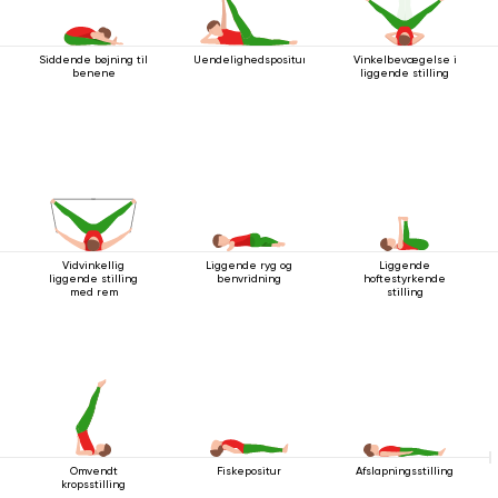
Siddende bøjning til
Uendelighedspositur
Vinkelbevægelse i
benene
liggende stilling
Vidvinkellig
Liggende ryg og
Liggende
liggende stilling
benvridning
hoftestyrkende
med rem
stilling
Omvendt
Fiskepositur
Afslapningsstilling
kropsstilling