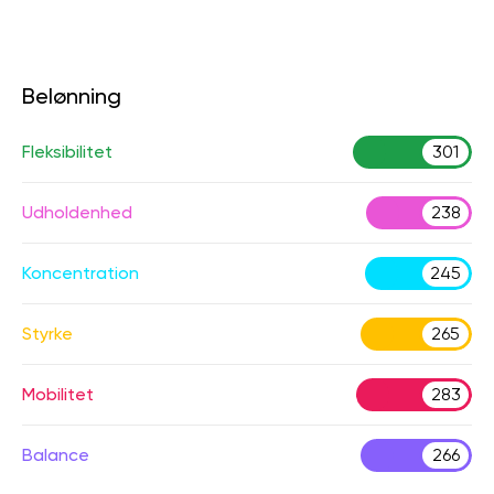
Belønning
Fleksibilitet
301
Udholdenhed
238
Koncentration
245
Styrke
265
Mobilitet
283
Balance
266