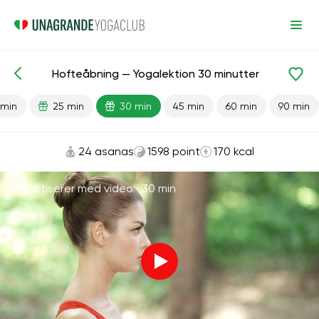
Hofteåbning — Yogalektion 30 minutter
Færdiglavede lektioner
Fleksibilitet
Bækken
Led
 min
25 min
30 min
45 min
60 min
90 min
24 asanas
1598 point
170 kcal
Praktiserer med video ·
30 min