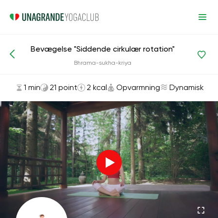
Bevægelse "Siddende cirkulær rotation"
Asanas og øvelser
Opvarmning
Bhrama-sukha-kriya
1 min
21 point
2 kcal
Opvarmning
Dynamisk