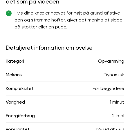
det som på videoen
Hvis dine knæ er hævet for højt på grund af stive
1
ben og stramme hofter, giver det mening at sidde
på støtter eller en pude.
Detaljeret information om øvelse
Kategori
Opvarmning
Mekanik
Dynamisk
Kompleksitet
For begyndere
Varighed
1 minut
Energiforbrug
2 kcal
Popularitet
126
ud af
442