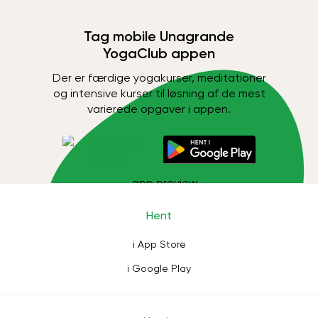
Tag mobile Unagrande
YogaClub appen
Der er færdige yogakurser, meditationer
og intensive kurser til løsning af de mest
varierede opgaver i appen.
Hent
i App Store
i Google Play