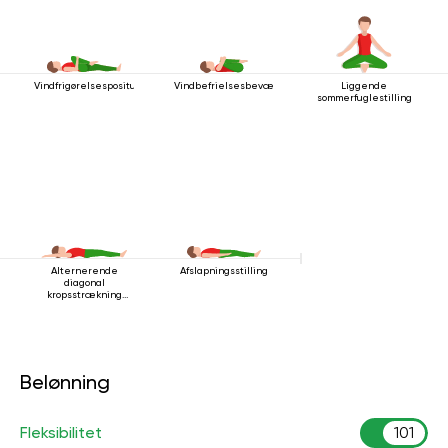
Vindfrigørelsespositur
Vindbefrielsesbevægelsen
Liggende
sommerfuglestilling
Alternerende
Afslapningsstilling
diagonal
kropsstrækning
mens man ligger
ned
Belønning
Fleksibilitet
101