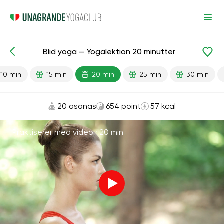
Blid yoga — Yogalektion 20 minutter
Færdiglavede lektioner
Begyndelse
Fleksibilitet
10 min
15 min
20 min
25 min
30 min
20 asanas
654 point
57 kcal
Praktiserer med video ·
20 min