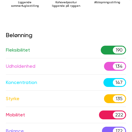
Liggende
Kohovedpositur
Afslapningsstilling
sommerfuglestilling
liggende på ryggen
Belønning
Fleksibilitet
190
Udholdenhed
134
Koncentration
147
Styrke
135
Mobilitet
222
Balance
172