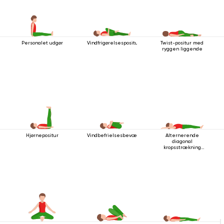
Personalet udgør
Vindfrigørelsespositur
Twist-positur med
ryggen liggende
Hjørnepositur
Vindbefrielsesbevægelsen
Alternerende
diagonal
kropsstrækning
mens man ligger
ned