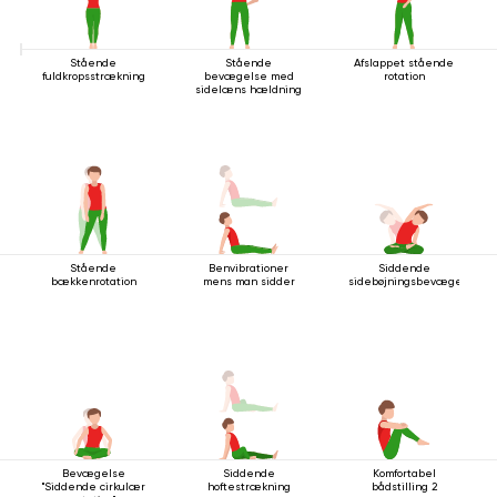
Stående
Stående
Afslappet stående
fuldkropsstrækning
bevægelse med
rotation
sidelæns hældning
Stående
Benvibrationer
Siddende
bækkenrotation
mens man sidder
sidebøjningsbevægelse
Bevægelse
Siddende
Komfortabel
"Siddende cirkulær
hoftestrækning
bådstilling 2