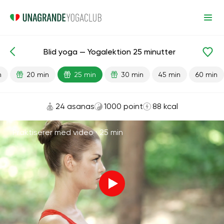
Blid yoga — Yogalektion 25 minutter
Færdiglavede lektioner
Begyndelse
Fleksibilitet
n
20 min
25 min
30 min
45 min
60 min
24 asanas
1000 point
88 kcal
Praktiserer med video ·
25 min