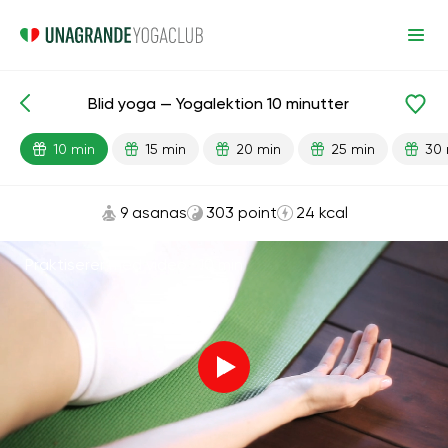
Blid yoga — Yogalektion 10 minutter
Færdiglavede lektioner
Begyndelse
Fleksibilitet
10 min
15 min
20 min
25 min
30 
9 asanas
303 point
24 kcal
Praktiserer med video ·
10 min