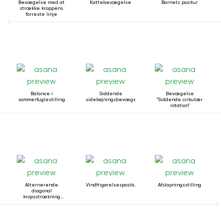
Bevægelse med at
Kattebevægelse
Barnets positur
strække kroppens
forreste linje
Balance i
Siddende
Bevægelse
sommerfuglestilling
sidebøjningsbevægelse
"Siddende cirkulær
rotation"
Alternerende
Vindfrigørelsespositur
Afslapningsstilling
diagonal
kropsstrækning
mens man ligger
ned