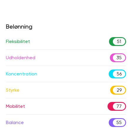
Belønning
Fleksibilitet
51
Udholdenhed
35
Koncentration
56
Styrke
29
Mobilitet
77
Balance
55