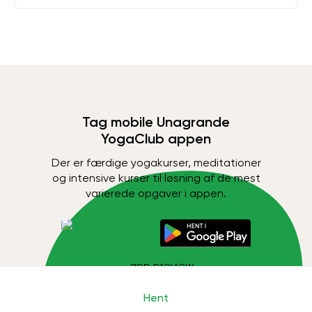
Tag mobile Unagrande
YogaClub appen
Der er færdige yogakurser, meditationer
og intensive kurser til løsning af de mest
varierede opgaver i appen.
Hent