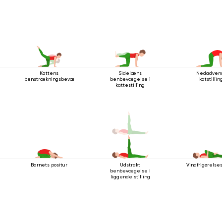
Kattens
Sidelæns
Nedadven
benstrækningsbevægelse
benbevægelse i
katstillin
kattestilling
Barnets positur
Udstrakt
Vindfrigørelse
benbevægelse i
liggende stilling