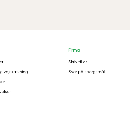
Firma
er
Skriv til os
g vejrtrækning
Svar på spørgsmål
ser
velser