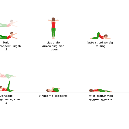
Halv
Liggende
Katte strækker sig i
oppestillingsbevægelse
armbøjning med
stilling
2
maven
Uendelig
Vindbefrielsesbevægelsen
Twist-positur med
lingsbevægelse
ryggen liggende
2