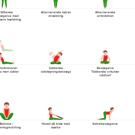
Stående
Alternerende lodret
Alternerende
ægelse med
strækning
armrotation
læns hældning
nvibrationer
Siddende
Bevægelse
s man sidder
sidebøjningsbevægelse
"Siddende cirkulær
rotation"
Balance i
Hoved på knæ med
Kattebevægelse
rfuglestilling
bælte