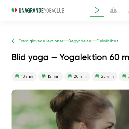
Færdiglavede lektioner
Begyndelse
Fleksibilitet
Blid yoga — Yogalektion 60 m
10 min
15 min
20 min
25 min