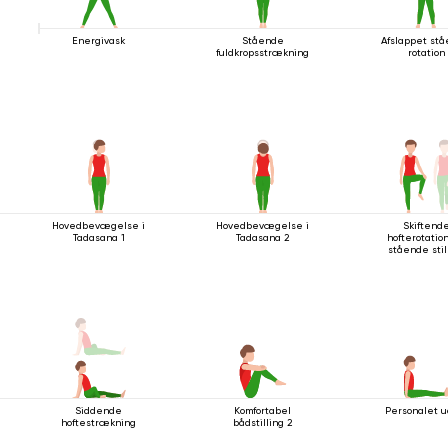
Energivask
Stående
Afslappet st
fuldkropsstrækning
rotation
Hovedbevægelse i
Hovedbevægelse i
Skiftend
Tadasana 1
Tadasana 2
hofterotation
stående stil
Siddende
Komfortabel
Personalet u
hoftestrækning
bådstilling 2