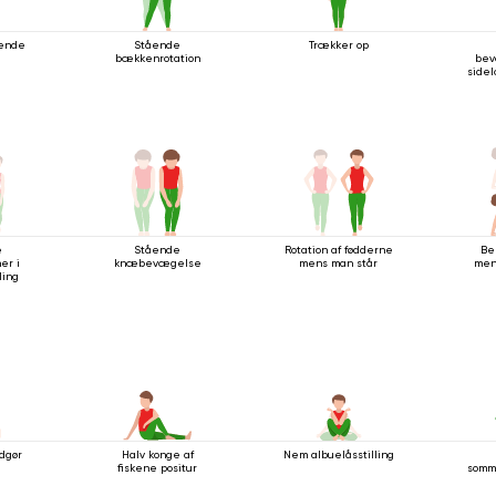
ående
Stående
Trækker op
bækkenrotation
bev
side
e
Stående
Rotation af fødderne
Be
er i
knæbevægelse
mens man står
men
ling
dgør
Halv konge af
Nem albuelåsstilling
fiskene positur
somme