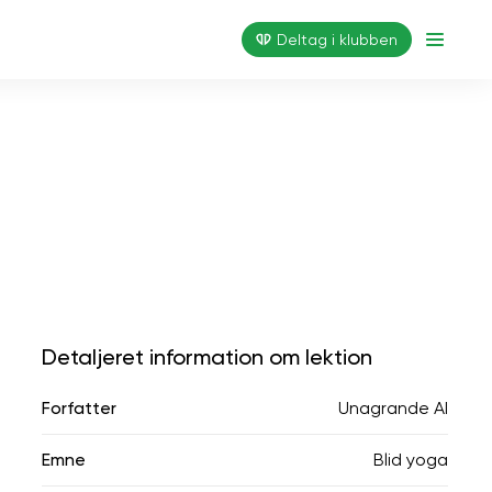
Deltag i klubben
Detaljeret information om lektion
Forfatter
Unagrande AI
Emne
Blid yoga