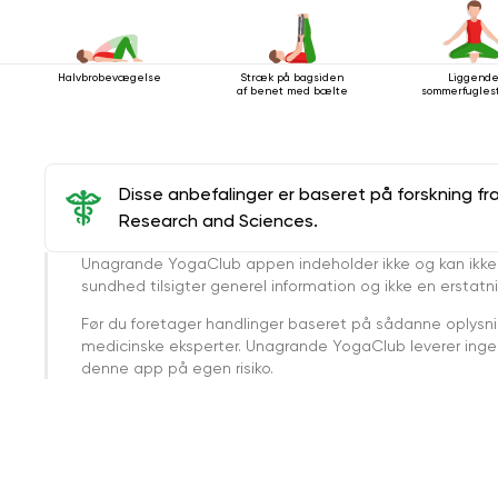
Halvbrobevægelse
Stræk på bagsiden
Liggend
af ​​benet med bælte
sommerfuglest
Disse anbefalinger er baseret på forskning fr
Research and Sciences.
Unagrande YogaClub appen indeholder ikke og kan ikke
sundhed tilsigter generel information og ikke en erstatn
Før du foretager handlinger baseret på sådanne oplysnin
medicinske eksperter. Unagrande YogaClub leverer ingen 
denne app på egen risiko.