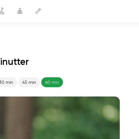
inutter
30 min
45 min
60 min
sjælens flugt
01:44
indre fred
01:27