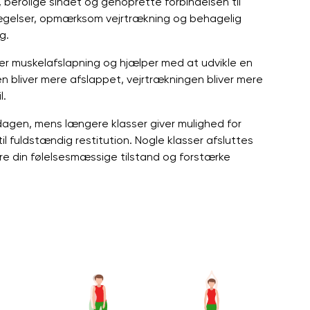
berolige sindet og genoprette forbindelsen til
ægelser, opmærksom vejrtrækning og behagelig
g.
r muskelafslapning og hjælper med at udvikle en
 bliver mere afslappet, vejrtrækningen bliver mere
l.
 af dagen, mens længere klasser giver mulighed for
l fuldstændig restitution. Nogle klasser afsluttes
e din følelsesmæssige tilstand og forstærke