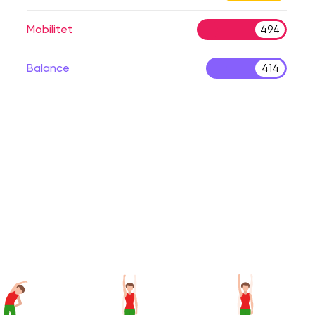
Mobilitet
494
Balance
414