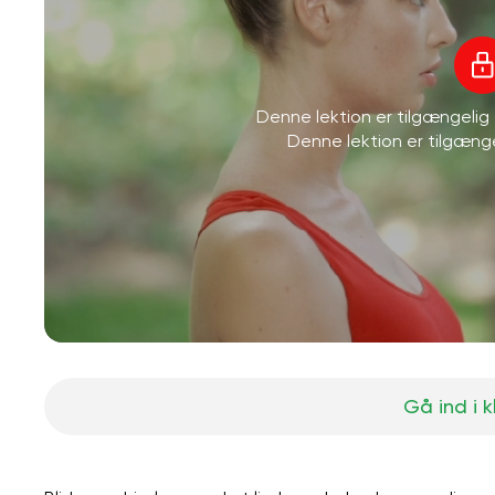
Denne lektion er tilgængeli
Denne lektion er tilgæn
Gå ind i 