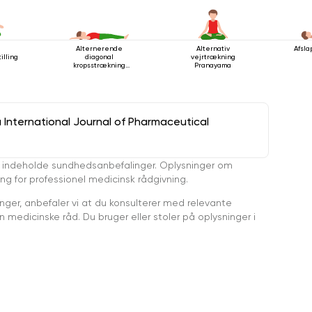
e
Alternerende
Alternativ
Afsla
illing
diagonal
vejrtrækning
kropsstrækning
Pranayama
mens man ligger
ned
a International Journal of Pharmaceutical
 indeholde sundhedsanbefalinger. Oplysninger om
ing for professionel medicinsk rådgivning.
ger, anbefaler vi at du konsulterer med relevante
medicinske råd. Du bruger eller stoler på oplysninger i