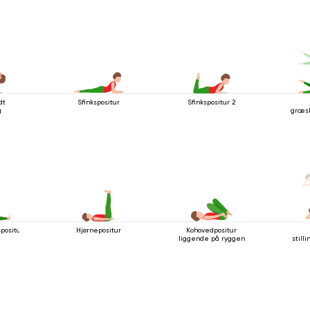
dt
Sfinkspositur
Sfinkspositur 2
g
græsh
spositur
Hjørnepositur
Kohovedpositur
liggende på ryggen
stil