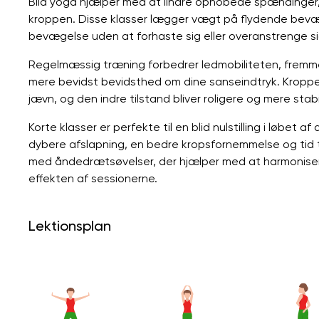
Blid yoga hjælper med at lindre ophobede spændinger, 
kroppen. Disse klasser lægger vægt på flydende bev
bevægelse uden at forhaste sig eller overanstrenge si
Regelmæssig træning forbedrer ledmobiliteten, fremme
mere bevidst bevidsthed om dine sanseindtryk. Kroppen
jævn, og den indre tilstand bliver roligere og mere stabi
Korte klasser er perfekte til en blid nulstilling i løbet
dybere afslapning, en bedre kropsfornemmelse og tid ti
med åndedrætsøvelser, der hjælper med at harmoniser
effekten af ​​sessionerne.
Lektionsplan